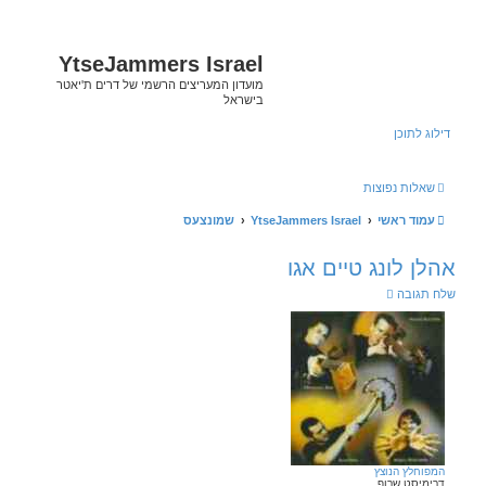
YtseJammers Isra
ון המעריצים הרשמי של דרים ת'יאטר
ראל
התחברות
שמונצעס
הודעה 1 • דף
1
מתוך
1