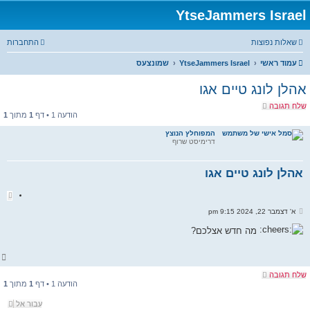
YtseJammers Israel
שאלות נפוצות
התחברות
עמוד ראשי
YtseJammers Israel
שמונצעס
אהלן לונג טיים אגו
שלח תגובה
הודעה 1 • דף
1
מתוך
1
המפוחלץ הנוצץ
דרימיסט שרוף
אהלן לונג טיים אגו
צ
י
ש
א' דצמבר 22, 2024 9:15 pm
ט
ל
ו
י
מה חדש אצלכם?
ט
ח
ה
ח
ז
ר
שלח תגובה
הודעה 1 • דף
1
מתוך
1
ה
ל
מ
עבור אל