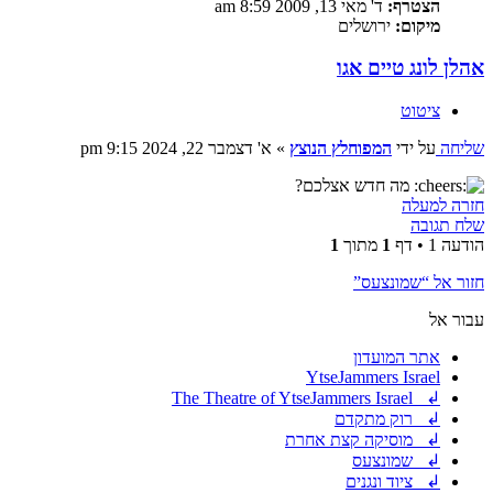
הצטרף:
ד' מאי 13, 2009 8:59 am
מיקום:
ירושלים
אהלן לונג טיים אגו
ציטוט
שליחה
על ידי
המפוחלץ הנוצץ
»
א' דצמבר 22, 2024 9:15 pm
מה חדש אצלכם?
חזרה למעלה
שלח תגובה
הודעה 1 • דף
1
מתוך
1
חזור אל “שמונצעס”
עבור אל
אתר המועדון
YtseJammers Israel
↲ The Theatre of YtseJammers Israel
↲ רוק מתקדם
↲ מוסיקה קצת אחרת
↲ שמונצעס
↲ ציוד ונגנים