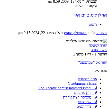
הצטרף:
ד' מאי 13, 2009 8:59 am
מיקום:
ירושלים
אהלן לונג טיים אגו
ציטוט
שליחה
על ידי
המפוחלץ הנוצץ
»
א' דצמבר 22, 2024 9:15 pm
מה חדש אצלכם?
חזרה למעלה
שלח תגובה
הודעה 1 • דף
1
מתוך
1
חזור אל “שמונצעס”
עבור אל
אתר המועדון
YtseJammers Israel
↲ The Theatre of YtseJammers Israel
↲ רוק מתקדם
↲ מוסיקה קצת אחרת
↲ שמונצעס
↲ ציוד ונגנים