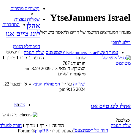
קישורים מהירים
YtseJammers Israel
שאלות נפוצות
אהלן
התחברות
מועדון המעריצים הרשמי של דרים ת'יאטר בישראל
לונג טיים אגו
דילוג לתוכן
המפוחלץ הנוצץ
דרימיסט
עמוד ראשי
YtseJammers Israel
שמונצעס
שלח תגובה
שרוף
הודעה 1 • דף
1
מתוך
1
הודעות:
787
הצטרף:
ד' מאי 13, 2009 8:59 am
מיקום:
ירושלים
שליחה
על ידי
המפוחלץ הנוצץ
»
א' דצמבר 22,
2024 9:15 pm
ציטוט
אהלן לונג טיים אגו
מה חדש
אצלכם?
שלח תגובה
הודעה 1 • דף
1
מתוך
1
חזרה למעלה
חזור אל “שמונצעס”
מופעל על ידי
phpBB
® Forum