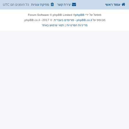
ה
עמוד ראשי
יצירת קשר
מחיקת עוגיות
כל הזמנים הם
UTC
מופעל על ידי
phpBB
® Forum Software © phpBB Limited
מבוסס על
phpBB.co.il - פורומים בעברית
. © 2017 - phpBB.co.il.
מדיניות הפרטיות
|
תנאי שימוש באתר