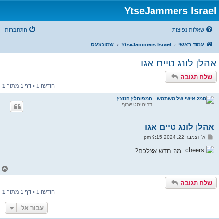
YtseJammers Israel
שאלות נפוצות
התחברות
עמוד ראשי
YtseJammers Israel
שמונצעס
אהלן לונג טיים אגו
שלח תגובה
הודעה 1 • דף
1
מתוך
1
המפוחלץ הנוצץ
דרימיסט שרוף
אהלן לונג טיים אגו
ש
א' דצמבר 22, 2024 9:15 pm
ל
י
מה חדש אצלכם?
ח
ה
ח
ז
שלח תגובה
ר
ה
הודעה 1 • דף
1
מתוך
1
ל
מ
עבור אל
ע
ל