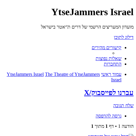
YtseJammers Israel
מועדון המעריצים הרשמי של דרים ת'יאטר בישראל
דילוג לתוכן
קישורים מהירים
שאלות נפוצות
התחברות
עמוד ראשי
The Theatre of YtseJammers
YtseJammers Israel
Israel
עברנו לפייסבוק/X
שלח תגובה
גרסה להדפסה
הודעה 1 • דף
1
מתוך
1