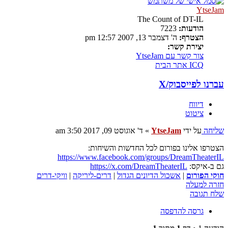
YtseJam
The Count of DT-IL
הודעות:
7223
הצטרף:
ה' דצמבר 13, 2007 12:57 pm
יצירת קשר:
צור קשר עם YtseJam
ICQ
אתר הבית
עברנו לפייסבוק/X
דיווח
ציטוט
שליחה
על ידי
YtseJam
»
ד' אוגוסט 09, 2017 3:50 am
הצטרפו אלינו בפורום לכל החדשות והשיחות:
https://www.facebook.com/groups/DreamTheaterIL
גם ב-איקס:
https://x.com/DreamTheaterIL
חוקי הפורום
|
אשכול הדיונים הגדול
|
דרים-ליריקה
|
וויקי-דרים
חזרה למעלה
שלח תגובה
גרסה להדפסה