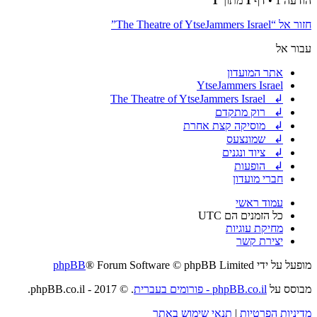
הודעה 1 • דף
1
מתוך
1
חזור אל “The Theatre of YtseJammers Israel”
עבור אל
אתר המועדון
YtseJammers Israel
↲ The Theatre of YtseJammers Israel
↲ רוק מתקדם
↲ מוסיקה קצת אחרת
↲ שמונצעס
↲ ציוד ונגנים
↲ הופעות
חברי מועדון
עמוד ראשי
כל הזמנים הם
UTC
מחיקת עוגיות
יצירת קשר
מופעל על ידי
® Forum Software © phpBB Limited
phpBB
מבוסס על
phpBB.co.il - פורומים בעברית
. © 2017 - phpBB.co.il.
מדיניות הפרטיות
|
תנאי שימוש באתר