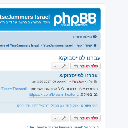
tseJammers Israel
מועדון המעריצים הרשמי של דרים ת'י
שאלות נפוצות
עמוד ראשי
YtseJammers Israel
tre of YtseJammers Israel
עברנו לפייסבוק/X
שלח תגובה
עברנו לפייסבוק/X
ש
על ידי
YtseJam
»
ד' אוגוסט 09, 2017 3:50 am
ל
י
הצטרפו אלינו בפורום לכל החדשות והשיחות:
s/DreamTheaterIL
ח
גם ב-איקס:
https://x.com/DreamTheaterIL
ה
חוקי הפורום
|
אשכול הדיונים הגדול
|
דרים-ליריקה
|
וויקי-דרים
שלח תגובה
חזור אל “The Theatre of YtseJammers Israel”