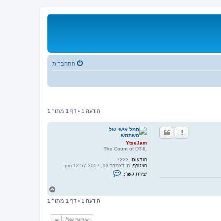
התחברות
הודעה 1 • דף
1
מתוך
1
YtseJam
The Count of DT-IL
הודעות:
7223
הצטרף:
ה' דצמבר 13, 2007 12:57 pm
צ
יצירת קשר:
ו
ר
ח
ק
ש
ז
ר
הודעה 1 • דף
1
מתוך
1
ר
ע
ה
ם
ל
Y
עבור אל