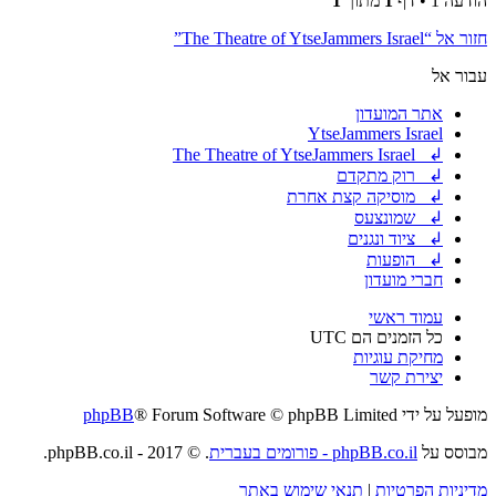
הודעה 1 • דף
1
מתוך
1
חזור אל “The Theatre of YtseJammers Israel”
עבור אל
אתר המועדון
YtseJammers Israel
↲ The Theatre of YtseJammers Israel
↲ רוק מתקדם
↲ מוסיקה קצת אחרת
↲ שמונצעס
↲ ציוד ונגנים
↲ הופעות
חברי מועדון
עמוד ראשי
כל הזמנים הם
UTC
מחיקת עוגיות
יצירת קשר
מופעל על ידי
® Forum Software © phpBB Limited
phpBB
מבוסס על
phpBB.co.il - פורומים בעברית
. © 2017 - phpBB.co.il.
מדיניות הפרטיות
|
תנאי שימוש באתר