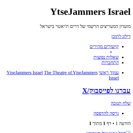
YtseJammers Israel
מועדון המעריצים הרשמי של דרים ת'יאטר בישראל
דילוג לתוכן
קישורים מהירים
שאלות נפוצות
התחברות
עמוד ראשי
The Theatre of YtseJammers
YtseJammers Israel
Israel
עברנו לפייסבוק/X
שלח תגובה
גרסה להדפסה
הודעה 1 • דף
1
מתוך
1