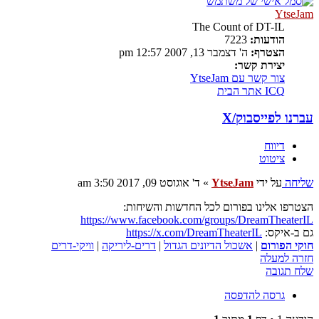
YtseJam
The Count of DT-IL
הודעות:
7223
הצטרף:
ה' דצמבר 13, 2007 12:57 pm
יצירת קשר:
צור קשר עם YtseJam
ICQ
אתר הבית
עברנו לפייסבוק/X
דיווח
ציטוט
שליחה
על ידי
YtseJam
»
ד' אוגוסט 09, 2017 3:50 am
הצטרפו אלינו בפורום לכל החדשות והשיחות:
https://www.facebook.com/groups/DreamTheaterIL
גם ב-איקס:
https://x.com/DreamTheaterIL
חוקי הפורום
|
אשכול הדיונים הגדול
|
דרים-ליריקה
|
וויקי-דרים
חזרה למעלה
שלח תגובה
גרסה להדפסה