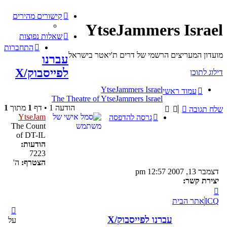
קישורים מהירים
YtseJammers Israel
שאלות נפוצות
התחברות
מועדון המעריצים הרשמי של דרים ת'יאטר בישראל
עברנו
לפייסבוק/X
דילוג לתוכן
YtseJammers Israel
עמוד ראשי
The Theatre of YtseJammers Israel
הודעה 1 • דף
1
מתוך
1
שלח תגובה
YtseJam
גרסה להדפסה
The Count
of DT-IL
הודעות:
7223
הצטרף:
ה'
דצמבר 13, 2007 12:57 pm
יצירת קשר:
צור
קשר
ICQ
אתר הבית
עם
שלי
YtseJam
עברנו לפייסבוק/X
על