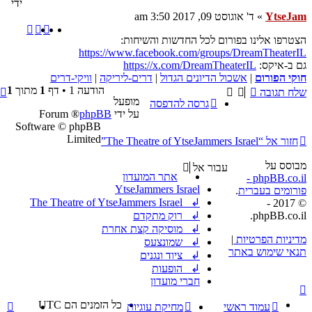
ידי
YtseJam
»
ד' אוגוסט 09, 2017 3:50 am
דיווח
ציטוט
הצטרפו אלינו בפורום לכל החדשות והשיחות:
https://www.facebook.com/groups/DreamTheaterIL
גם ב-איקס:
https://x.com/DreamTheaterIL
חוקי הפורום
|
אשכול הדיונים הגדול
|
דרים-ליריקה
|
וויקי-דרים
ח
הודעה 1 • דף
1
מתוך
1
שלח תגובה
מופעל
ל
גרסה להדפסה
על ידי
phpBB
® Forum
Software © phpBB
Limited
חזור אל “The Theatre of YtseJammers Israel”
מבוסס על
עבור אל
אתר המועדון
phpBB.co.il -
YtseJammers Israel
פורומים בעברית
.
↲ The Theatre of YtseJammers Israel
© 2017 -
phpBB.co.il.
↲ רוק מתקדם
↲ מוסיקה קצת אחרת
מדיניות הפרטיות
|
↲ שמונצעס
תנאי שימוש באתר
↲ ציוד ונגנים
↲ הופעות
חברי מועדון
כל הזמנים הם
UTC
עמוד ראשי
מחיקת עוגיות