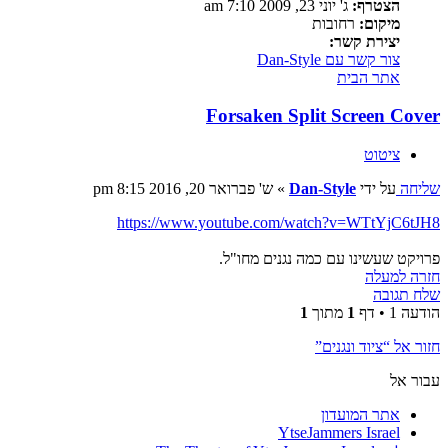
הצטרף:
ג' יוני 23, 2009 7:10 am
מיקום:
רחובות
יצירת קשר:
צור קשר עם Dan-Style
אתר הבית
Forsaken Split Screen Cover
ציטוט
שליחה
על ידי
Dan-Style
»
ש' פברואר 20, 2016 8:15 pm
https://www.youtube.com/watch?v=WTtYjC6tJH8
פרויקט שעשינו עם כמה נגנים מחו"ל.
חזרה למעלה
שלח תגובה
הודעה 1 • דף
1
מתוך
1
חזור אל “ציוד ונגנים”
עבור אל
אתר המועדון
YtseJammers Israel