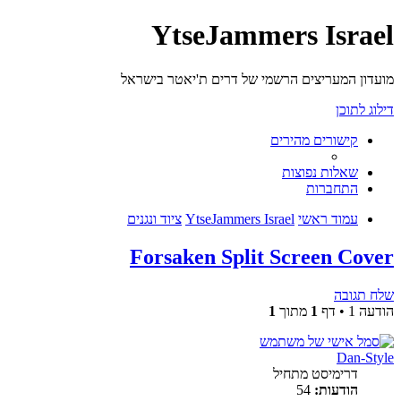
YtseJammers Israel
מועדון המעריצים הרשמי של דרים ת'יאטר בישראל
דילוג לתוכן
קישורים מהירים
שאלות נפוצות
התחברות
עמוד ראשי
YtseJammers Israel
ציוד ונגנים
Forsaken Split Screen Cover
שלח תגובה
הודעה 1 • דף
1
מתוך
1
Dan-Style
דרימיסט מתחיל
הודעות:
54