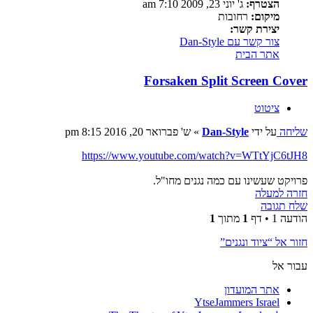
הצטרף:
ג' יוני 23, 2009 7:10 am
מיקום:
רחובות
יצירת קשר:
צור קשר עם Dan-Style
אתר הבית
Forsaken Split Screen Cover
ציטוט
שליחה
על ידי
Dan-Style
»
ש' פברואר 20, 2016 8:15 pm
https://www.youtube.com/watch?v=WTtYjC6tJH8
פרויקט שעשינו עם כמה נגנים מחו"ל.
חזרה למעלה
שלח תגובה
הודעה 1 • דף
1
מתוך
1
חזור אל “ציוד ונגנים”
עבור אל
אתר המועדון
YtseJammers Israel