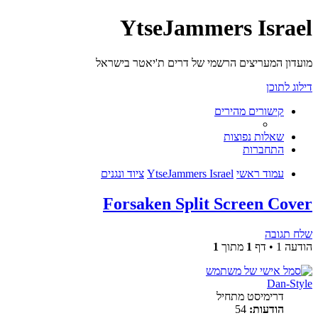
YtseJammers Israel
מועדון המעריצים הרשמי של דרים ת'יאטר בישראל
דילוג לתוכן
קישורים מהירים
שאלות נפוצות
התחברות
עמוד ראשי
YtseJammers Israel
ציוד ונגנים
Forsaken Split Screen Cover
שלח תגובה
הודעה 1 • דף
1
מתוך
1
Dan-Style
דרימיסט מתחיל
הודעות:
54