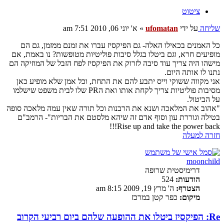
ציטוט
שליחה
על ידי
ufomatan
»
א' יוני 06, 2010 7:51 am
כל האמנים בכאילו האלה- גם הפיקסיז עברו את זמנם ממזמן, גם הם
מופיעים חרא, וגם ביטלו בגלל סיבות פוליטיות מטופשות? נו באמת, אם
מישהו היה צריך עוד סיבה לזרוק את הפיקסיז לפח הזבל של המוזיקה הם
נתנו לו אותה היום.
אני מקווה ששוקי וייס יתבע להם את התחת, וכל אמן שלא מופיע כאן
מסיבות פוליטיות צריך לקחת אותו ואת הPR שלו לבית משפט שישלמו
על הביטול.
"אהוב את המלאכה ושנא את הרבנות וכל תורה שאין עמה מלאכה סופה
בטילה וגוררת עון וסוף אדם זה שיהא מלסטם את הבריות"- הרמב"ם
Rise up and take the power back!!!
חזרה למעלה
moonchild
דרימיסטית שרופה
הודעות:
524
הצטרף:
ה' מרץ 19, 2009 8:15 am
מיקום:
כפר קטן במרכז
Re: הפיקסיז ביטלו את ההופעה שלהם ביום רביעי הקרוב