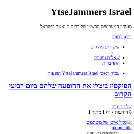
YtseJammers Israel
מועדון המעריצים הרשמי של דרים ת'יאטר בישראל
דילוג לתוכן
קישורים מהירים
שאלות נפוצות
התחברות
עמוד ראשי
YtseJammers Israel
הופעות
הפיקסיז ביטלו את ההופעה שלהם ביום רביעי
הקרוב
שלח תגובה
8 הודעות • דף
1
מתוך
1
moonchild
דרימיסטית שרופה