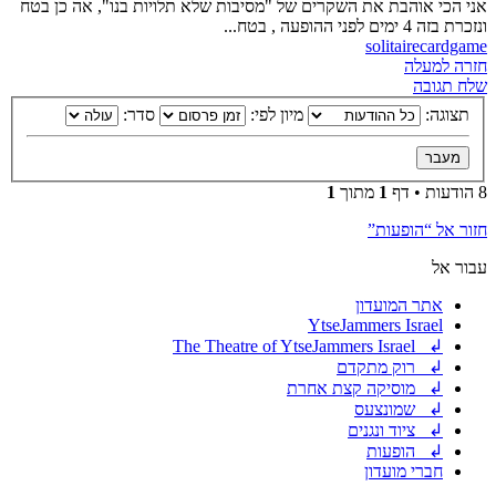
אני הכי אוהבת את השקרים של "מסיבות שלא תלויות בנו", אה כן בטח
ונזכרת בזה 4 ימים לפני ההופעה , בטח...
solitairecardgame
חזרה למעלה
שלח תגובה
תצוגה:
מיון לפי:
סדר:
8 הודעות • דף
1
מתוך
1
חזור אל “הופעות”
עבור אל
אתר המועדון
YtseJammers Israel
↲ The Theatre of YtseJammers Israel
↲ רוק מתקדם
↲ מוסיקה קצת אחרת
↲ שמונצעס
↲ ציוד ונגנים
↲ הופעות
חברי מועדון