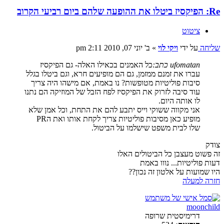
Re: הפיקסיז ביטלו את ההופעה שלהם ביום רביעי הקרוב
ציטוט
שליחה
על ידי
ויקי לוי
»
ב' יוני 07, 2010 2:11 pm
ufomatan כתב:
כל האמנים בכאילו האלה- גם הפיקסיז
עברו את זמנם ממזמן, גם הם מופיעים חרא, וגם ביטלו בגלל
סיבות פוליטיות מטופשות? נו באמת, אם מישהו היה צריך
עוד סיבה לזרוק את הפיקסיז לפח הזבל של המוזיקה הם נתנו
לו אותה היום.
אני מקווה ששוקי וייס יתבע להם את התחת, וכל אמן שלא
מופיע כאן מסיבות פוליטיות צריך לקחת אותו ואת הPR
שלו לבית משפט שישלמו על הביטול.
צודק
זה פשוט מעצבן כל הביטולים האלו
דעות פוליטיות... נווו באמת
היו שמועות על אלטון זה נכון??
חזרה למעלה
moonchild
דרימיסטית שרופה