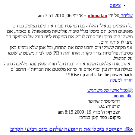
ציטוט
שליחה
על ידי
ufomatan
»
א' יוני 06, 2010 7:51 am
כל האמנים בכאילו האלה- גם הפיקסיז עברו את זמנם ממזמן, גם הם
מופיעים חרא, וגם ביטלו בגלל סיבות פוליטיות מטופשות? נו באמת, אם
מישהו היה צריך עוד סיבה לזרוק את הפיקסיז לפח הזבל של המוזיקה הם
נתנו לו אותה היום.
אני מקווה ששוקי וייס יתבע להם את התחת, וכל אמן שלא מופיע כאן
מסיבות פוליטיות צריך לקחת אותו ואת הPR שלו לבית משפט שישלמו
על הביטול.
"אהוב את המלאכה ושנא את הרבנות וכל תורה שאין עמה מלאכה סופה
בטילה וגוררת עון וסוף אדם זה שיהא מלסטם את הבריות"- הרמב"ם
Rise up and take the power back!!!
חזרה למעלה
moonchild
דרימיסטית שרופה
הודעות:
524
הצטרף:
ה' מרץ 19, 2009 8:15 am
מיקום:
כפר קטן במרכז
Re: הפיקסיז ביטלו את ההופעה שלהם ביום רביעי הקרוב