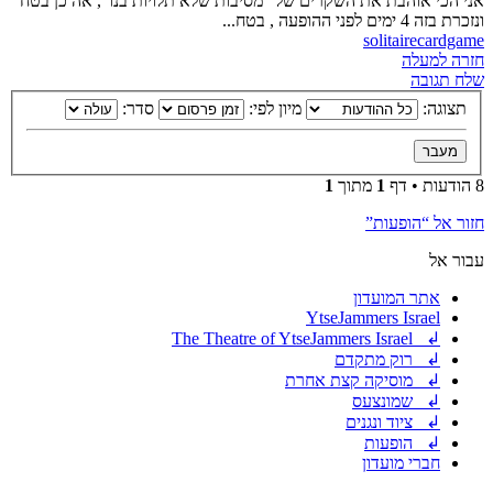
אני הכי אוהבת את השקרים של "מסיבות שלא תלויות בנו", אה כן בטח
ונזכרת בזה 4 ימים לפני ההופעה , בטח...
solitairecardgame
חזרה למעלה
שלח תגובה
תצוגה:
מיון לפי:
סדר:
8 הודעות • דף
1
מתוך
1
חזור אל “הופעות”
עבור אל
אתר המועדון
YtseJammers Israel
↲ The Theatre of YtseJammers Israel
↲ רוק מתקדם
↲ מוסיקה קצת אחרת
↲ שמונצעס
↲ ציוד ונגנים
↲ הופעות
חברי מועדון