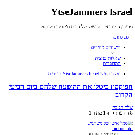
YtseJammers Israel
מועדון המעריצים הרשמי של דרים ת'יאטר בישראל
דילוג לתוכן
קישורים מהירים
שאלות נפוצות
התחברות
עמוד ראשי
YtseJammers Israel
הופעות
הפיקסיז ביטלו את ההופעה שלהם ביום רביעי
הקרוב
שלח תגובה
8 הודעות • דף
1
מתוך
1
moonchild
דרימיסטית שרופה