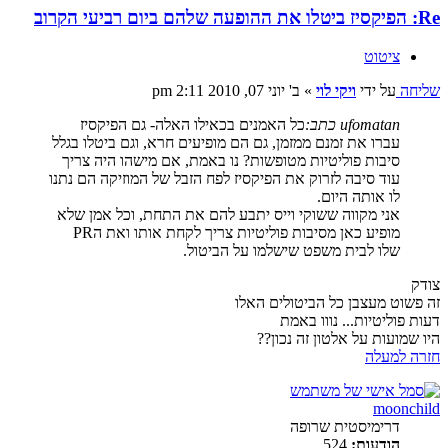
Re: הפיקסיז ביטלו את ההופעה שלהם ביום רביעי הקרוב
ציטוט
שליחה
על ידי
ויקי לוי
»
ב' יוני 07, 2010 2:11 pm
ufomatan כתב:
כל האמנים בכאילו האלה- גם הפיקסיז
עברו את זמנם ממזמן, גם הם מופיעים חרא, וגם ביטלו בגלל
סיבות פוליטיות מטופשות? נו באמת, אם מישהו היה צריך
עוד סיבה לזרוק את הפיקסיז לפח הזבל של המוזיקה הם נתנו
לו אותה היום.
אני מקווה ששוקי וייס יתבע להם את התחת, וכל אמן שלא
מופיע כאן מסיבות פוליטיות צריך לקחת אותו ואת הPR
שלו לבית משפט שישלמו על הביטול.
צודק
זה פשוט מעצבן כל הביטולים האלו
דעות פוליטיות... נווו באמת
היו שמועות על אלטון זה נכון??
חזרה למעלה
moonchild
דרימיסטית שרופה
הודעות:
524