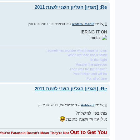
Re: [מגזין] הגליון השני לשנת 2011
ש
על ידי
jesters_tear82
»
א' נובמבר 20, 2011 4:20 pm
ל
י
BRING IT ON!
ח
ה
I sometimes wonder what happens to us
When we fade like a flame
In the night
Answer the question
Then wait for the answer
You're here and will be
For all of time
Re: [מגזין] הגליון השני לשנת 2011
ש
על ידי
Ashleadt
»
ג' נובמבר 29, 2011 2:42 pm
ל
י
מתי צפוי להישלח?
ח
אולי עד אז אשנה כתובת
ה
Out to Get You
You're Paranoid Doesn't Mean They're Not