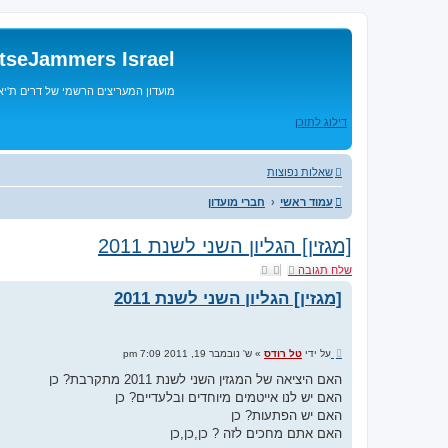
tseJammers Israel
מועדון המעריצים הרשמי של דרים ת'י
דילוג לתוכן
שאלות נפוצות
עמוד ראשי
חברי מועדון
[מגזין] הגליון השני לשנת 2011
שלח תגובה
[מגזין] הגליון השני לשנת 2011
ש
על ידי
טל רודס
»
ש' נובמבר 19, 2011 7:09 pm
ל
י
האם היציאה של המגזין השני לשנת 2011 מתקרבת? כן
ח
האם יש לנו אייטמים מיוחדים ובלעדיים? כן
ה
האם יש הפתעות? כן
האם אתם מחכים לזה ? כן,כן,כן