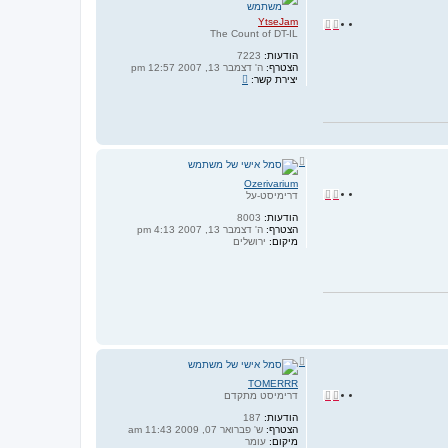
ר
ה
YtseJam
ד
צ
ל
The Count of DT-IL
י
י
מ
ו
ט
ע
הודעות:
7223
ל
ו
ו
הצטרף:
ה' דצמבר 13, 2007 12:57 pm
ה
צ
יצירת קשר:
ח
ט
ו
ר
ק
ש
ר
ע
ח
ם
ז
Y
ר
Ozerivarium
t
ה
ד
צ
דרימיסט-על
s
ל
י
י
e
מ
הודעות:
8003
ו
ט
J
ע
הצטרף:
ה' דצמבר 13, 2007 4:13 pm
a
ל
ו
ו
מיקום:
ירושלים
m
ה
ח
ט
ח
ז
ר
TOMERRR
ה
ד
צ
דרימיסט מתקדם
ל
י
י
מ
הודעות:
187
ו
ט
ע
הצטרף:
ש' פברואר 07, 2009 11:43 am
ל
ו
ו
מיקום:
עומר
ה