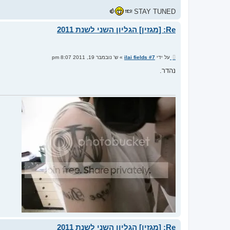
STAY TUNED
Re: [מגזין] הגליון השני לשנת 2011
ש
על ידי
ilai fields #7
»
ש' נובמבר 19, 2011 8:07 pm
ל
י
נהדר.
ח
ה
Re: [מגזין] הגליון השני לשנת 2011