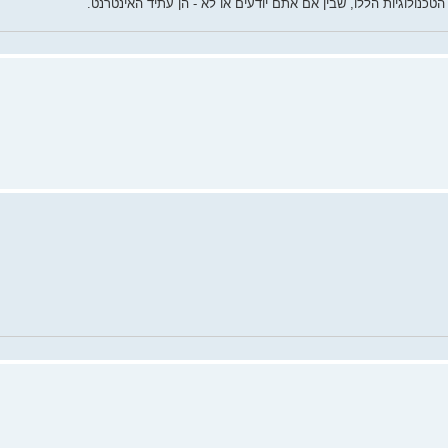
כנולוגיות הללו, שבין אם אתם יודעים או לא - הן עתיד האינטרנט.