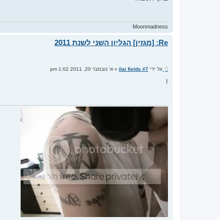
ח
ה
Moonmadness
Re: [מגזין] הגליון השני לשנת 2011
ש
על ידי
ilai fields #7
»
א' נובמבר 20, 2011 1:02 pm
ל
י
!
ח
ה