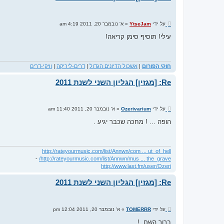
ש
על ידי
YtseJam
»
א' נובמבר 20, 2011 4:19 am
ל
י
עילי! תוסיף סימן קריאה!
ח
ה
חוקי הפורום
|
אשכול הדיונים הגדול
|
דרים-ליריקה
|
וויקי-דרים
Re: [מגזין] הגליון השני לשנת 2011
ש
על ידי
Ozerivarium
»
א' נובמבר 20, 2011 11:40 am
ל
י
הופה ... ! מחכה שכבר יגיע .
ח
ה
http://rateyourmusic.com/list/Annwn/com ... ut_of_hell
-
http://rateyourmusic.com/list/Annwn/mus ... the_grave/
http://www.last.fm/user/Ozeri
Re: [מגזין] הגליון השני לשנת 2011
ש
על ידי
TOMERRR
»
א' נובמבר 20, 2011 12:04 pm
ל
י
ברוך השם..!