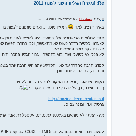
Re: [מגזין] הגליון השני לשנת 2011
ש
על ידי
YtseJam
»
א' דצמבר 25, 2011 5:34 pm
ל
י
באיחור רציני למדי
המגזין מוכן. ... ואתם מוזמנים לצפות בו, 
ח
ה
אחד החלומות הכי גדולים שלי במועדון היה להוציא לאור מגזין 
לעשות עקב כורח המציאות שלנו.
לא הכל יצא לפועל. ועוד יבוא בהמשך - עבור הגליון הנוכחי הזה.
למדנו הרבה מהדרך עד כאן, והקרקע עתה היא הרבה יותר בשלה ומוכנה ותעזור
ובתקווה, עם הרבה יותר תוכן.
מקווים שתאהבו, וכאן גם המקום להציע רעיונות לעתיד.
(כבר חשבנו, כן, על להוסיף תוכן אינטראקטיבי
)
http://fanzine.dreamtheater.co.il
גרסת PDF זמינה גם כן.
אה - האתר לא מותאם ב-100% לאינטרנט אקספלורר, אבל קריא בהחלט.
==
למעוניינים - האתר נבנה על גבי HTML5 ו-CSS3 עם קצת PHP ו-JavaScript.