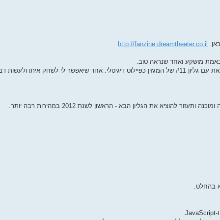
כאן:
http://fanzine.dreamtheater.co.il
- באמת מושקע ואחד שנראה טוב.
לצערנו, כספית הדבר פשוט לא מתאפשר, ולכן בחרתי הפעם לצאת עם גליון #11 של המגזין כפיילוט דיגיטלי. אחד שיאפשר לי לשחק 
 להוציא את הגליון הבא - הראשון לשנת 2012 במהירות רבה יותר.