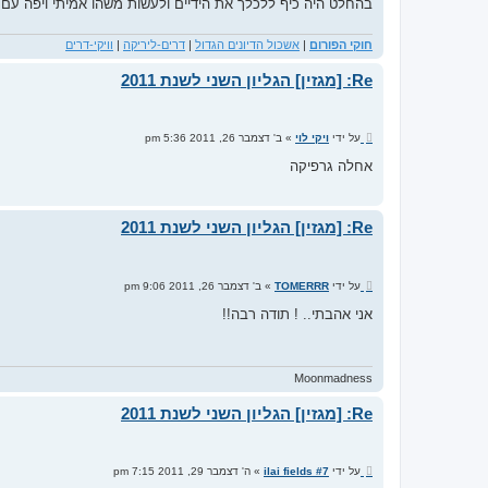
בהחלט היה כיף ללכלך את הידיים ולעשות משהו אמיתי ויפה עם הט
חוקי הפורום
|
אשכול הדיונים הגדול
|
דרים-ליריקה
|
וויקי-דרים
Re: [מגזין] הגליון השני לשנת 2011
ש
על ידי
ויקי לוי
»
ב' דצמבר 26, 2011 5:36 pm
ל
י
אחלה גרפיקה
ח
ה
Re: [מגזין] הגליון השני לשנת 2011
ש
על ידי
TOMERRR
»
ב' דצמבר 26, 2011 9:06 pm
ל
י
אני אהבתי.. ! תודה רבה!!
ח
ה
Moonmadness
Re: [מגזין] הגליון השני לשנת 2011
ש
על ידי
ilai fields #7
»
ה' דצמבר 29, 2011 7:15 pm
ל