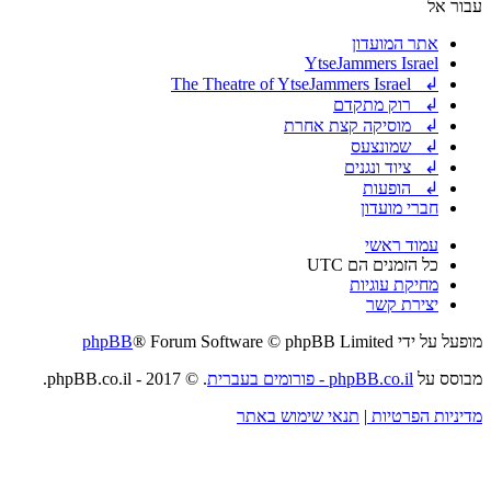
עבור אל
אתר המועדון
YtseJammers Israel
↲ The Theatre of YtseJammers Israel
↲ רוק מתקדם
↲ מוסיקה קצת אחרת
↲ שמונצעס
↲ ציוד ונגנים
↲ הופעות
חברי מועדון
עמוד ראשי
כל הזמנים הם
UTC
מחיקת עוגיות
יצירת קשר
מופעל על ידי
® Forum Software © phpBB Limited
phpBB
מבוסס על
phpBB.co.il - פורומים בעברית
. © 2017 - phpBB.co.il.
מדיניות הפרטיות
|
תנאי שימוש באתר