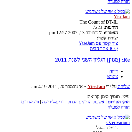
חזרה למעלה
YtseJam
The Count of DT-IL
הודעות:
7223
הצטרף:
ה' דצמבר 13, 2007 12:57 pm
יצירת קשר:
צור קשר עם YtseJam
ICQ
אתר הבית
Re: [מגזין] הגליון השני לשנת 2011
דיווח
ציטוט
שליחה
על ידי
YtseJam
»
א' נובמבר 20, 2011 4:19 am
עילי! תוסיף סימן קריאה!
חוקי הפורום
|
אשכול הדיונים הגדול
|
דרים-ליריקה
|
וויקי-דרים
חזרה למעלה
Ozerivarium
דרימיסט-על