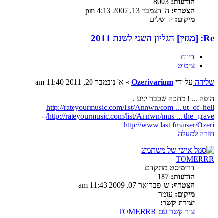
הודעות:
8003
הצטרף:
ה' דצמבר 13, 2007 4:13 pm
מיקום:
ירושלים
Re: [מגזין] הגליון השני לשנת 2011
דיווח
ציטוט
שליחה
על ידי
Ozerivarium
»
א' נובמבר 20, 2011 11:40 am
הופה ... ! מחכה שכבר יגיע .
http://rateyourmusic.com/list/Annwn/com ... ut_of_hell
-
http://rateyourmusic.com/list/Annwn/mus ... the_grave/
http://www.last.fm/user/Ozeri
חזרה למעלה
TOMERRR
דרימיסט מתקדם
הודעות:
187
הצטרף:
ש' פברואר 07, 2009 11:43 am
מיקום:
עומר
יצירת קשר:
צור קשר עם TOMERRR