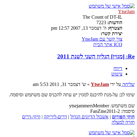
YtseJam
The Count of DT-IL
הודעות:
7223
הצטרף:
ה' דצמבר 13, 2007 12:57 pm
יצירת קשר:
צור קשר עם YtseJam
ICQ
אתר הבית
Re: [מגזין] הגליון השני לשנת 2011
דיווח
ציטוט
שליחה
על ידי
YtseJam
»
ש' דצמבר 31, 2011 5:53 am
שימו לב: על-מנת להיכנס למגזין יש עתה להכניס שם משתמש וסיסמה.
שם משתמש: ytsejammersMember
סיסמה: FanZine2011-2
חוקי הפורום
|
אשכול הדיונים הגדול
|
דרים-ליריקה
|
וויקי-דרים
חזרה למעלה