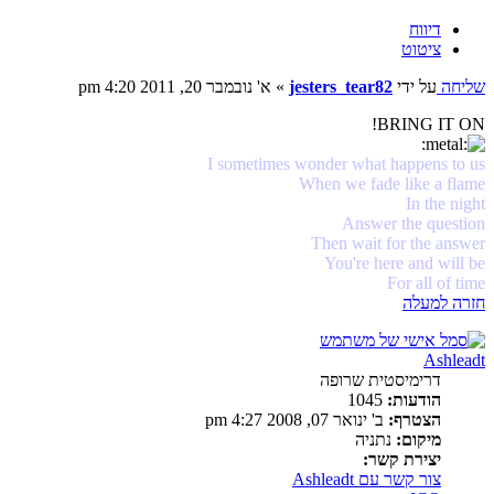
דיווח
ציטוט
שליחה
על ידי
jesters_tear82
»
א' נובמבר 20, 2011 4:20 pm
BRING IT ON!
I sometimes wonder what happens to us
When we fade like a flame
In the night
Answer the question
Then wait for the answer
You're here and will be
For all of time
חזרה למעלה
Ashleadt
דרימיסטית שרופה
הודעות:
1045
הצטרף:
ב' ינואר 07, 2008 4:27 pm
מיקום:
נתניה
יצירת קשר:
צור קשר עם Ashleadt