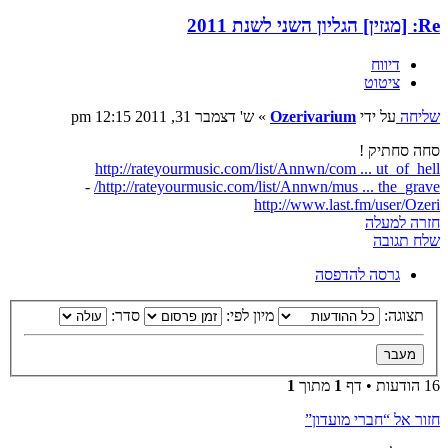
Re: [מגזין] הגליון השני לשנת 2011
דיווח
ציטוט
שליחה
על ידי
Ozerivarium
»
ש' דצמבר 31, 2011 12:15 pm
סחה סחתיק !
http://rateyourmusic.com/list/Annwn/com ... ut_of_hell
-
http://rateyourmusic.com/list/Annwn/mus ... the_grave/
http://www.last.fm/user/Ozeri
חזרה למעלה
שלח תגובה
גרסה להדפסה
תצוגה:
מיון לפי:
סדר:
16 הודעות • דף
1
מתוך
1
חזור אל “חברי מועדון”