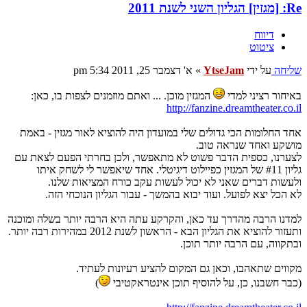
Re: [מגזין] הגליון השני לשנת 2011
דיווח
ציטוט
שליחה
על ידי
YtseJam
»
א' דצמבר 25, 2011 5:34 pm
באיחור רציני למדי
המגזין מוכן. ... ואתם מוזמנים לצפות בו, כאן:
http://fanzine.dreamtheater.co.il
אחד החלומות הכי גדולים שלי במועדון היה להוציא לאור מגזין - באמת
מושקע ואחד שנראה טוב.
לצערנו, כספית הדבר פשוט לא מתאפשר, ולכן בחרתי הפעם לצאת עם
גליון #11 של המגזין כפיילוט דיגיטלי. אחד שיאפשר לי לשחק איתו
ולעשות דברים שאני לא יכול לעשות עקב כורח המציאות שלנו.
לא הכל יצא לפועל. ועוד יבוא בהמשך - עבור הגליון הנוכחי הזה.
למדנו הרבה מהדרך עד כאן, והקרקע עתה היא הרבה יותר בשלה ומוכנה
ותעזור להוציא את הגליון הבא - הראשון לשנת 2012 במהירות רבה יותר.
ובתקווה, עם הרבה יותר תוכן.
מקווים שתאהבו, וכאן גם המקום להציע רעיונות לעתיד.
(כבר חשבנו, כן, על להוסיף תוכן אינטראקטיבי
)