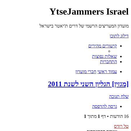
YtseJammers Israel
מועדון המעריצים הרשמי של דרים ת'יאטר בישראל
דילוג לתוכן
קישורים מהירים
שאלות נפוצות
התחברות
עמוד ראשי
חברי מועדון
[מגזין] הגליון השני לשנת 2011
שלח תגובה
גרסה להדפסה
16 הודעות • דף
1
מתוך
1
טל רודס