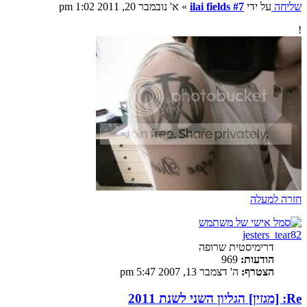
שליחה
על ידי
ilai fields #7
»
א' נובמבר 20, 2011 1:02 pm
!
חזרה למעלה
jesters_tear82
דרימיסטית שרופה
הודעות:
969
הצטרף:
ה' דצמבר 13, 2007 5:47 pm
Re: [מגזין] הגליון השני לשנת 2011