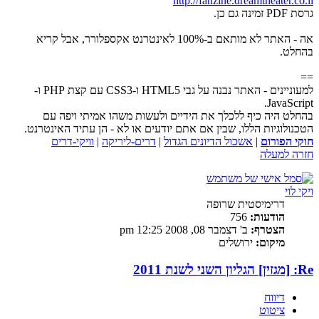
http://fanzine.dreamtheater.co.il
גרסת PDF זמינה גם כן.
אה - האתר לא מותאם ב-100% לאינטרנט אקספלורר, אבל קריא
בהחלט.
==
למעוניינים - האתר נבנה על גבי HTML5 ו-CSS3 עם קצת PHP ו-
JavaScript.
בהחלט היה כיף ללכלך את הידיים ולעשות משהו אמיתי ויפה עם
הטכנולוגיות הללו, שבין אם אתם יודעים או לא - הן עתיד האינטרנט.
חוקי הפורום
|
אשכול הדיונים הגדול
|
דרים-ליריקה
|
וויקי-דרים
חזרה למעלה
ויקי לוי
דרימיסטית שרופה
הודעות:
756
הצטרף:
ב' דצמבר 08, 2008 12:25 pm
מיקום:
ירושלים
Re: [מגזין] הגליון השני לשנת 2011
דיווח
ציטוט