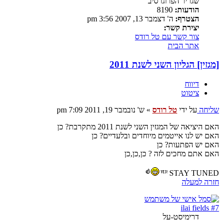
שגריר הפרוגרסיב
הודעות:
8190
הצטרף:
ה' דצמבר 13, 2007 3:56 pm
יצירת קשר:
צור קשר עם טל רודס
אתר הבית
[מגזין] הגליון השני לשנת 2011
דיווח
ציטוט
שליחה
על ידי
טל רודס
»
ש' נובמבר 19, 2011 7:09 pm
האם היציאה של המגזין השני לשנת 2011 מתקרבת? כן
האם יש לנו אייטמים מיוחדים ובלעדיים? כן
האם יש הפתעות? כן
האם אתם מחכים לזה ? כן,כן,כן
STAY TUNED
חזרה למעלה
ilai fields #7
דרימיסט-על