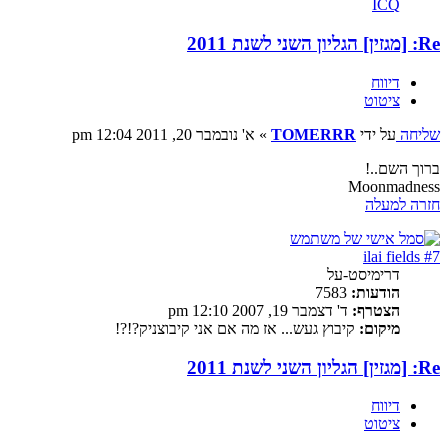
ICQ
Re: [מגזין] הגליון השני לשנת 2011
דיווח
ציטוט
שליחה
על ידי
TOMERRR
»
א' נובמבר 20, 2011 12:04 pm
ברוך השם..!
Moonmadness
חזרה למעלה
ilai fields #7
דרימיסט-על
הודעות:
7583
הצטרף:
ד' דצמבר 19, 2007 12:10 pm
מיקום:
קיבוץ געש... אז מה אם אני קיבוצניק?!?!
Re: [מגזין] הגליון השני לשנת 2011
דיווח
ציטוט