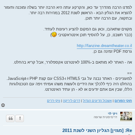
למדנו הרבה מהדרך עד כאן, והקרקע עתה היא הרבה יותר בשלה ומוכנה ותעזור
להוציא את הגליון הבא - הראשון לשנת 2012 במהירות רבה יותר.
ובתקווה, עם הרבה יותר תוכן.
מקווים שתאהבו, וכאן גם המקום להציע רעיונות לעתיד.
(כבר חשבנו, כן, על להוסיף תוכן אינטראקטיבי
)
http://fanzine.dreamtheater.co.il
גרסת PDF זמינה גם כן.
אה - האתר לא מותאם ב-100% לאינטרנט אקספלורר, אבל קריא בהחלט.
==
למעוניינים - האתר נבנה על גבי HTML5 ו-CSS3 עם קצת PHP ו-JavaScript.
בהחלט היה כיף ללכלך את הידיים ולעשות משהו אמיתי ויפה עם הטכנולוגיות
הללו, שבין אם אתם יודעים או לא - הן עתיד האינטרנט.
חוקי הפורום
|
אשכול הדיונים הגדול
|
דרים-ליריקה
|
וויקי-דרים
ח
ז
ר
ויקי לוי
דרימיסטית שרופה
ה
ל
מ
Re: [מגזין] הגליון השני לשנת 2011
ע
ל