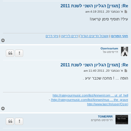
מ
Re: [מגזין] הגליון השני לשנת 2011
ע
ל
ש
א' נובמבר 20, 2011 4:19 am
ה
ל
י
עילי! תוסיף סימן קריאה!
ח
ה
חוקי הפורום
|
אשכול הדיונים הגדול
|
דרים-ליריקה
|
וויקי-דרים
ח
ז
ר
Ozerivarium
דרימיסט-על
ה
ל
מ
Re: [מגזין] הגליון השני לשנת 2011
ע
ל
ש
א' נובמבר 20, 2011 11:40 am
ה
ל
י
הופה ... ! מחכה שכבר יגיע .
ח
ה
http://rateyourmusic.com/list/Annwn/com ... ut_of_hell
-
http://rateyourmusic.com/list/Annwn/mus ... the_grave/
http://www.last.fm/user/Ozeri
ח
ז
ר
TOMERRR
דרימיסט מתקדם
ה
ל
מ