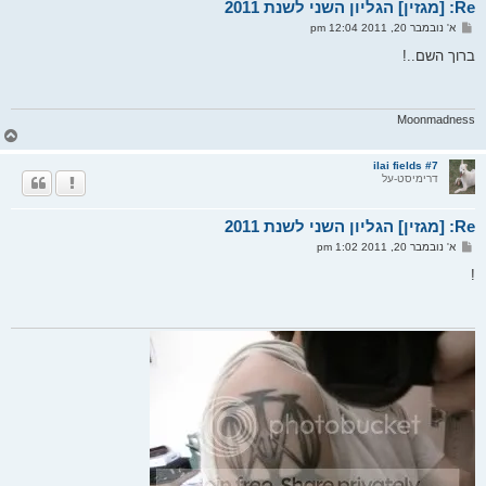
Re: [מגזין] הגליון השני לשנת 2011
ע
ל
ש
א' נובמבר 20, 2011 12:04 pm
ה
ל
י
ברוך השם..!
ח
ה
Moonmadness
ח
ז
ר
ilai fields #7
דרימיסט-על
ה
ל
מ
Re: [מגזין] הגליון השני לשנת 2011
ע
ל
ש
א' נובמבר 20, 2011 1:02 pm
ה
ל
י
!
ח
ה