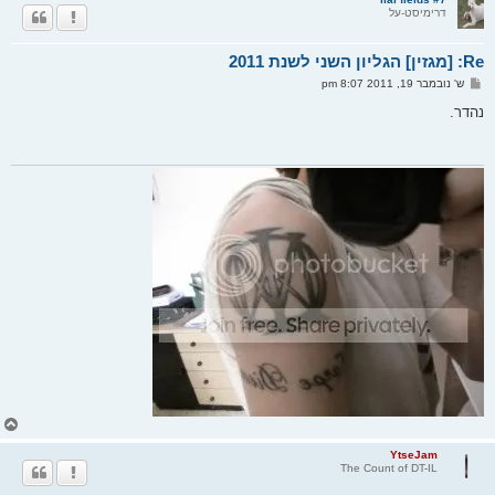
דרימיסט-על
ה
ל
מ
Re: [מגזין] הגליון השני לשנת 2011
ע
ל
ש
ש' נובמבר 19, 2011 8:07 pm
ה
ל
י
נהדר.
ח
ה
ח
ז
ר
YtseJam
The Count of DT-IL
ה
ל