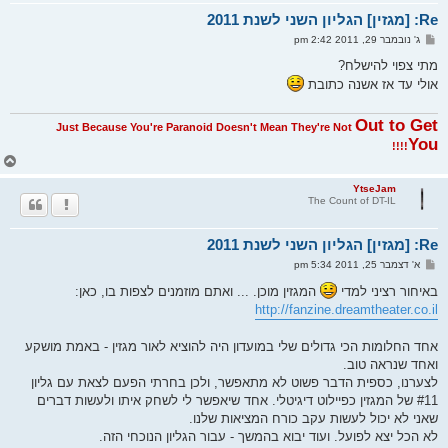
מ
Re: [מגזין] הגליון השני לשנת 2011
ע
ל
ש
ג' נובמבר 29, 2011 2:42 pm
ה
ל
י
מתי צפוי להישלח?
ח
אולי עד אז אשנה כתובת
ה
Out to Get
Just Because You're Paranoid Doesn't Mean They're Not
You
!!!!
ח
ז
ר
YtseJam
The Count of DT-IL
ה
ל
מ
Re: [מגזין] הגליון השני לשנת 2011
ע
ל
ש
א' דצמבר 25, 2011 5:34 pm
ה
ל
י
באיחור רציני למדי
המגזין מוכן. ... ואתם מוזמנים לצפות בו, כאן:
ח
http://fanzine.dreamtheater.co.il
ה
אחד החלומות הכי גדולים שלי במועדון היה להוציא לאור מגזין - באמת מושקע
ואחד שנראה טוב.
לצערנו, כספית הדבר פשוט לא מתאפשר, ולכן בחרתי הפעם לצאת עם גליון
#11 של המגזין כפיילוט דיגיטלי. אחד שיאפשר לי לשחק איתו ולעשות דברים
שאני לא יכול לעשות עקב כורח המציאות שלנו.
לא הכל יצא לפועל. ועוד יבוא בהמשך - עבור הגליון הנוכחי הזה.