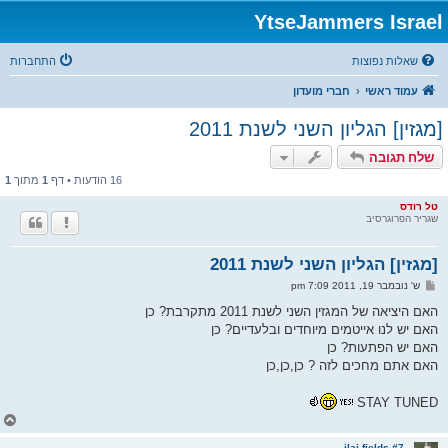
YtseJammers Israel
שאלות נפוצות
התחברות
עמוד ראשי
חברי מועדון
[מגזין] הגליון השני לשנת 2011
שלח תגובה
16 הודעות • דף
1
מתוך
1
טל רודס
שגריר הפרוגרסיב
[מגזין] הגליון השני לשנת 2011
ש
ש' נובמבר 19, 2011 7:09 pm
ל
י
האם היציאה של המגזין השני לשנת 2011 מתקרבת? כן
ח
האם יש לנו אייטמים מיוחדים ובלעדיים? כן
ה
האם יש הפתעות? כן
האם אתם מחכים לזה ? כן,כן,כן
STAY TUNED
ח
ז
ר
ilai fields #7