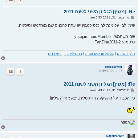
ל
מ
Re: [מגזין] הגליון השני לשנת 2011
ע
ל
ש
ש' דצמבר 31, 2011 5:53 am
ה
ל
י
שימו לב: על-מנת להיכנס למגזין יש עתה להכניס שם משתמש וסיסמה.
ח
ה
שם משתמש: ytsejammersMember
סיסמה: FanZine2011-2
חוקי הפורום
|
אשכול הדיונים הגדול
|
דרים-ליריקה
|
וויקי-דרים
ח
ז
ר
erezcarmel
דרימיסט מתקדם
ה
ל
מ
Re: [מגזין] הגליון השני לשנת 2011
ע
ל
ש
ש' דצמבר 31, 2011 8:43 am
ה
ל
י
כל הכבוד על ההשקעה הדיגיטלית, יצא אחלה גיליון!
ח
ה
ח
ז
ר
Ozerivarium