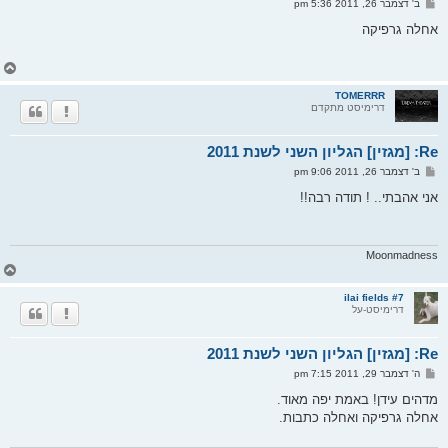
ש
ב' דצמבר 26, 2011 5:36 pm
ה
ל
י
אחלה גרפיקה
ח
ה
ח
ז
ר
TOMERRR
דרימיסט מתקדם
ה
ל
מ
Re: [מגזין] הגליון השני לשנת 2011
ע
ל
ש
ב' דצמבר 26, 2011 9:06 pm
ה
ל
י
אני אהבתי.. ! תודה רבה!!
ח
ה
Moonmadness
ח
ז
ר
ilai fields #7
דרימיסט-על
ה
ל
מ
Re: [מגזין] הגליון השני לשנת 2011
ע
ל
ש
ה' דצמבר 29, 2011 7:15 pm
ה
ל
י
מדהים עידן! באמת יפה מאוד.
ח
אחלה גרפיקה ואחלה כתבות.
ה