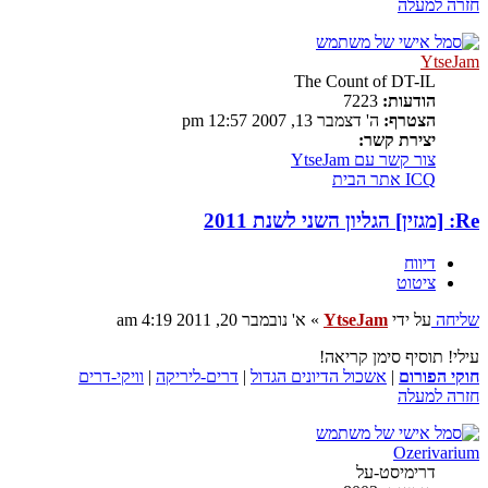
חזרה למעלה
YtseJam
The Count of DT-IL
הודעות:
7223
הצטרף:
ה' דצמבר 13, 2007 12:57 pm
יצירת קשר:
צור קשר עם YtseJam
ICQ
אתר הבית
Re: [מגזין] הגליון השני לשנת 2011
דיווח
ציטוט
שליחה
על ידי
YtseJam
»
א' נובמבר 20, 2011 4:19 am
עילי! תוסיף סימן קריאה!
חוקי הפורום
|
אשכול הדיונים הגדול
|
דרים-ליריקה
|
וויקי-דרים
חזרה למעלה
Ozerivarium
דרימיסט-על