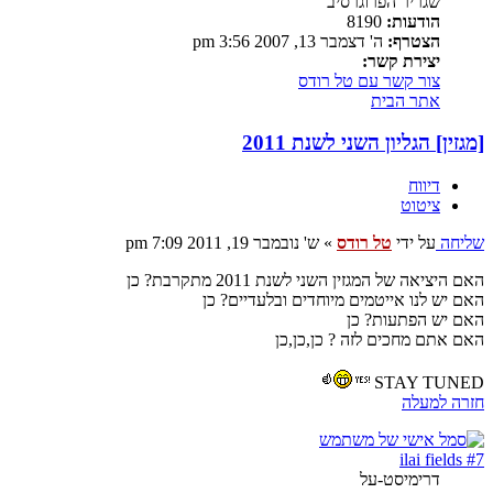
שגריר הפרוגרסיב
הודעות:
8190
הצטרף:
ה' דצמבר 13, 2007 3:56 pm
יצירת קשר:
צור קשר עם טל רודס
אתר הבית
[מגזין] הגליון השני לשנת 2011
דיווח
ציטוט
שליחה
על ידי
טל רודס
»
ש' נובמבר 19, 2011 7:09 pm
האם היציאה של המגזין השני לשנת 2011 מתקרבת? כן
האם יש לנו אייטמים מיוחדים ובלעדיים? כן
האם יש הפתעות? כן
האם אתם מחכים לזה ? כן,כן,כן
STAY TUNED
חזרה למעלה
ilai fields #7
דרימיסט-על