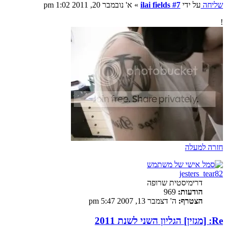
שליחה
על ידי
ilai fields #7
»
א' נובמבר 20, 2011 1:02 pm
!
חזרה למעלה
jesters_tear82
דרימיסטית שרופה
הודעות:
969
הצטרף:
ה' דצמבר 13, 2007 5:47 pm
Re: [מגזין] הגליון השני לשנת 2011