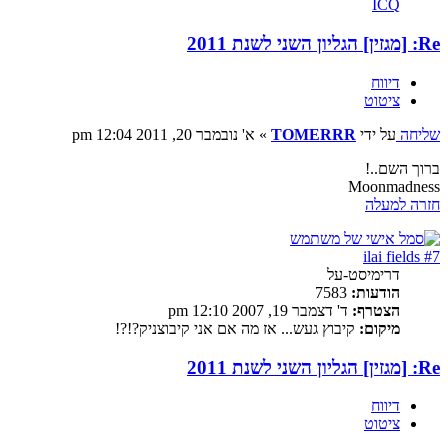
ICQ
Re: [מגזין] הגליון השני לשנת 2011
דיווח
ציטוט
שליחה
על ידי
TOMERRR
»
א' נובמבר 20, 2011 12:04 pm
ברוך השם..!
Moonmadness
חזרה למעלה
ilai fields #7
דרימיסט-על
הודעות:
7583
הצטרף:
ד' דצמבר 19, 2007 12:10 pm
מיקום:
קיבוץ געש... אז מה אם אני קיבוצניק?!?!
Re: [מגזין] הגליון השני לשנת 2011
דיווח
ציטוט