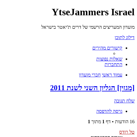
YtseJammers Israel
מועדון המעריצים הרשמי של דרים ת'יאטר בישראל
דילוג לתוכן
קישורים מהירים
שאלות נפוצות
התחברות
עמוד ראשי
חברי מועדון
[מגזין] הגליון השני לשנת 2011
שלח תגובה
גרסה להדפסה
16 הודעות • דף
1
מתוך
1
טל רודס