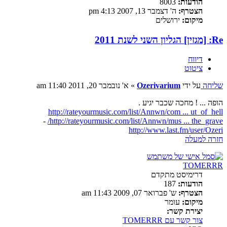
הודעות:
8003
הצטרף:
ה' דצמבר 13, 2007 4:13 pm
מיקום:
ירושלים
Re: [מגזין] הגליון השני לשנת 2011
דיווח
ציטוט
שליחה
על ידי
Ozerivarium
»
א' נובמבר 20, 2011 11:40 am
הופה ... ! מחכה שכבר יגיע .
http://rateyourmusic.com/list/Annwn/com ... ut_of_hell
-
http://rateyourmusic.com/list/Annwn/mus ... the_grave/
http://www.last.fm/user/Ozeri
חזרה למעלה
TOMERRR
דרימיסט מתקדם
הודעות:
187
הצטרף:
ש' פברואר 07, 2009 11:43 am
מיקום:
עומר
יצירת קשר:
צור קשר עם TOMERRR