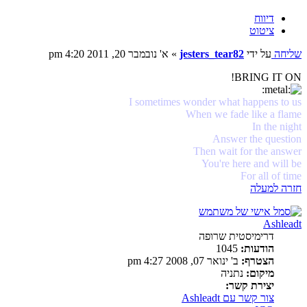
דיווח
ציטוט
שליחה
על ידי
jesters_tear82
»
א' נובמבר 20, 2011 4:20 pm
BRING IT ON!
I sometimes wonder what happens to us
When we fade like a flame
In the night
Answer the question
Then wait for the answer
You're here and will be
For all of time
חזרה למעלה
Ashleadt
דרימיסטית שרופה
הודעות:
1045
הצטרף:
ב' ינואר 07, 2008 4:27 pm
מיקום:
נתניה
יצירת קשר:
צור קשר עם Ashleadt