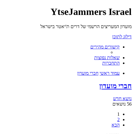
YtseJammers Israel
מועדון המעריצים הרשמי של דרים ת'יאטר בישראל
דילוג לתוכן
קישורים מהירים
שאלות נפוצות
התחברות
עמוד ראשי
חברי מועדון
חברי מועדון
נושא חדש
56 נושאים
1
2
הבא