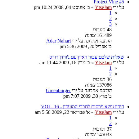
Project Vine #5
על ידי
YtseJam
»
ב' אוגוסט 04, 2008 10:24 pm
1
2
3
48
תגובות
161489
צפיות
הודעה אחרונה
על ידי
Adar Nahari
ב' אפריל 20, 2009 5:36 pm
שאלות שלכם עבור ראיון עם ג'ורדן רודס
על ידי
YtseJam
»
ב' מרץ 16, 2009 11:44 am
1
2
36
תגובות
137086
צפיות
הודעה אחרונה
על ידי
Greenburger
ב' מרץ 30, 2009 7:07 pm
חידון נושא פרסים לחברי המועדון - VOL. 16
על ידי
YtseJam
»
א' פברואר 22, 2009 5:58 am
1
2
37
תגובות
145033
צפיות