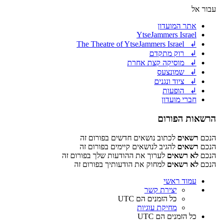
עבור אל
אתר המועדון
YtseJammers Israel
↲ The Theatre of YtseJammers Israel
↲ רוק מתקדם
↲ מוסיקה קצת אחרת
↲ שמונצעס
↲ ציוד ונגנים
↲ הופעות
חברי מועדון
הרשאות הפורום
הנכם
רשאים
לכתוב נושאים חדשים בפורום זה
הנכם
רשאים
להגיב לנושאים קיימים בפורום זה
הנכם
לא רשאים
לערוך את ההודעות שלך בפורום זה
הנכם
לא רשאים
למחוק את הודעותיך בפורום זה
עמוד ראשי
יצירת קשר
כל הזמנים הם
UTC
מחיקת עוגיות
כל הזמנים הם
UTC