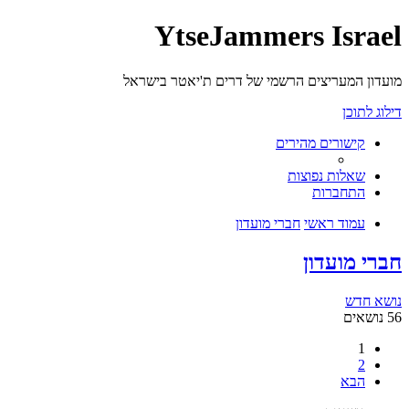
YtseJammers Israel
מועדון המעריצים הרשמי של דרים ת'יאטר בישראל
דילוג לתוכן
קישורים מהירים
שאלות נפוצות
התחברות
עמוד ראשי
חברי מועדון
חברי מועדון
נושא חדש
56 נושאים
1
2
הבא