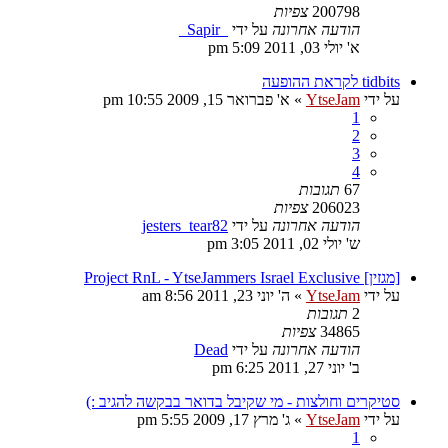
200798
צפיות
הודעה אחרונה
על ידי
_Sapir_
א' יולי 03, 2011 5:09 pm
tidbits לקראת ההופעה
על ידי
YtseJam
»
א' פברואר 15, 2009 10:55 pm
1
2
3
4
67
תגובות
206023
צפיות
הודעה אחרונה
על ידי
jesters_tear82
ש' יולי 02, 2011 3:05 pm
[מגזין] Project RnL - YtseJammers Israel Exclusive
על ידי
YtseJam
»
ה' יוני 23, 2011 8:56 am
2
תגובות
34865
צפיות
הודעה אחרונה
על ידי
Dead
ב' יוני 27, 2011 6:25 pm
סטיקרים וחולצות - מי שקיבל בדואר בבקשה להגיב :)
על ידי
YtseJam
»
ג' מרץ 17, 2009 5:55 pm
1