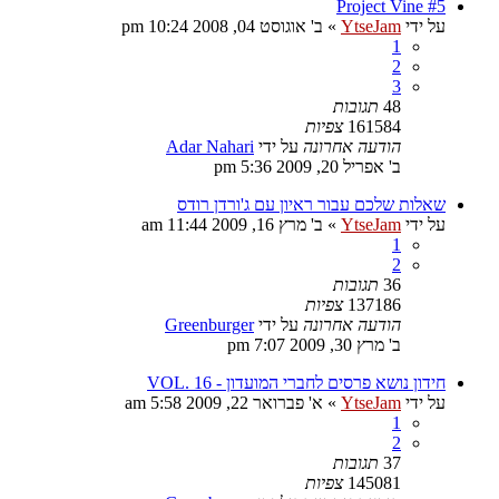
Project Vine #5
על ידי
YtseJam
»
ב' אוגוסט 04, 2008 10:24 pm
1
2
3
48
תגובות
161584
צפיות
הודעה אחרונה
על ידי
Adar Nahari
ב' אפריל 20, 2009 5:36 pm
שאלות שלכם עבור ראיון עם ג'ורדן רודס
על ידי
YtseJam
»
ב' מרץ 16, 2009 11:44 am
1
2
36
תגובות
137186
צפיות
הודעה אחרונה
על ידי
Greenburger
ב' מרץ 30, 2009 7:07 pm
חידון נושא פרסים לחברי המועדון - VOL. 16
על ידי
YtseJam
»
א' פברואר 22, 2009 5:58 am
1
2
37
תגובות
145081
צפיות