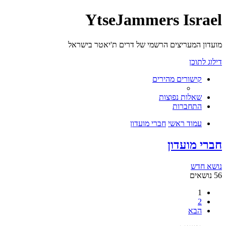
YtseJammers Israel
מועדון המעריצים הרשמי של דרים ת'יאטר בישראל
דילוג לתוכן
קישורים מהירים
שאלות נפוצות
התחברות
עמוד ראשי
חברי מועדון
חברי מועדון
נושא חדש
56 נושאים
1
2
הבא