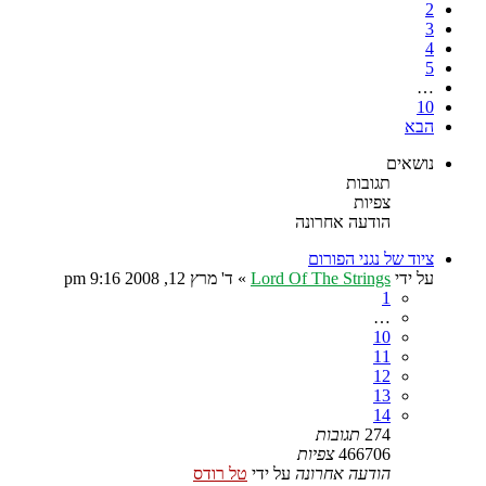
2
3
4
5
…
10
הבא
נושאים
תגובות
צפיות
הודעה אחרונה
ציוד של נגני הפורום
על ידי
Lord Of The Strings
»
ד' מרץ 12, 2008 9:16 pm
1
…
10
11
12
13
14
274
תגובות
466706
צפיות
הודעה אחרונה
על ידי
טל רודס