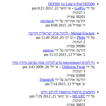
Line 6 Pod HD300 נגד HD500
על ידי
GalPro
»
א' ינואר 22, 2012 8:21 pm
1
תגובות
38201
צפיות
הודעה אחרונה
על ידי
reeclarck
ה' אפריל 16, 2015 8:08 am
Mental Fracture - להקת פרוג ישראלית וחדשה
על ידי
Philts
»
ש' יוני 05, 2010 11:40 am
2
תגובות
39986
צפיות
הודעה אחרונה
על ידי
aakicee
ב' אפריל 13, 2015 11:15 am
ג'ף לומיס (nevermore) מגיע לכיתת אומן בפיאנו מיוזיק מחר
על ידי
Different Freak
»
א' יולי 26, 2009 3:43 pm
3
תגובות
42808
צפיות
הודעה אחרונה
על ידי
Tripple26
ש' אפריל 11, 2015 7:14 am
מחפשים מתופף/ מתופפת להרכב חדש
על ידי
HEART
»
ש' ינואר 21, 2012 7:19 pm
1
תגובות
38851
צפיות