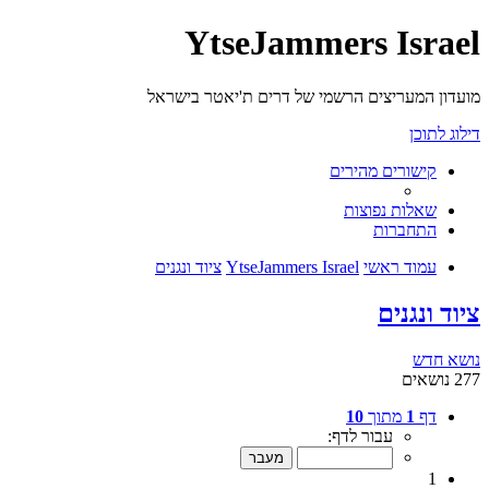
YtseJammers Israel
מועדון המעריצים הרשמי של דרים ת'יאטר בישראל
דילוג לתוכן
קישורים מהירים
שאלות נפוצות
התחברות
עמוד ראשי
YtseJammers Israel
ציוד ונגנים
ציוד ונגנים
נושא חדש
277 נושאים
דף
1
מתוך
10
עבור לדף:
1