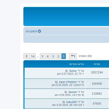
התחברות
דף
1
מתוך
14
14
5
4
3
2
1
הבא
406 נושאים
…
צפיות
הודעה אחרונה
על ידי
Sunny
2057294
ו' יולי 12, 2013 5:27 pm
על ידי
המפוחלץ הנוצץ
100409
א' דצמבר 22, 2024 9:15 pm
על ידי
Sonnet
119882
ש' מרץ 14, 2015 4:54 am
על ידי
kuku202
47605
ו' פברואר 06, 2015 4:16 am