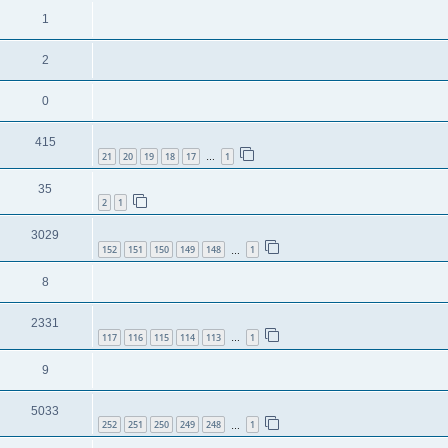
1
2
0
415
21
20
19
18
17
1
…
35
2
1
3029
152
151
150
149
148
1
…
8
2331
117
116
115
114
113
1
…
9
5033
252
251
250
249
248
1
…