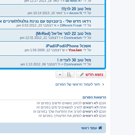
על ידי
ilai fields #7
»
ו' ינואר 18, 2013 12:27 pm
מזל טוב 20 לרן!!!
על ידי
Axxon N
»
ג' ינואר 15, 2013 10:14 pm
וידאו חדש שלי - ביטבוקס עם נגינת גולגולת/שיניים ופ
על ידי
Different Freak
»
א' דצמבר 23, 2012 5:53 pm
מזל טוב 22 למר אליאל (MrRed)
על ידי
Ozerivarium
»
ו' דצמבר 21, 2012 12:31 pm
אשכול iPad/iPod/iPhone
על ידי
YtseJam
»
ש' דצמבר 12, 2009 1:59 pm
מזל טוב 30 לעדיה !
על ידי
Ozerivarium
»
ה' דצמבר 06, 2012 1:13 am
נושא חדש
חזור לעמוד הראשי של הפורום
הרשאות הפורום
הנכם
לא רשאים
לכתוב נושאים חדשים בפורום זה
אתה
לא רשאים
להגיב לנושאים קיימים בפורום זה
הנכם
לא רשאים
לערוך את ההודעות שלך בפורום זה
הנכם
לא רשאים
למחוק את הודעותיך בפורום זה
עמוד ראשי