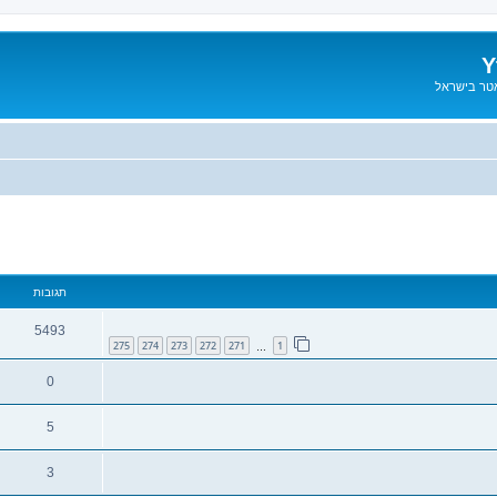
Y
אטר בישראל
תגובות
5493
275
274
273
272
271
1
…
0
5
3