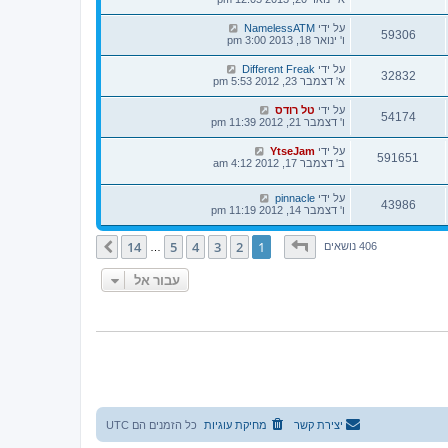
על ידי
NamelessATM
59306
ו' ינואר 18, 2013 3:00 pm
על ידי
Different Freak
32832
א' דצמבר 23, 2012 5:53 pm
על ידי
טל רודס
54174
ו' דצמבר 21, 2012 11:39 pm
על ידי
YtseJam
591651
ב' דצמבר 17, 2012 4:12 am
על ידי
pinnacle
43986
ו' דצמבר 14, 2012 11:19 pm
דף
1
מתוך
14
14
5
4
3
2
1
הבא
406 נושאים
…
עבור אל
יצירת קשר
מחיקת עוגיות
כל הזמנים הם
UTC