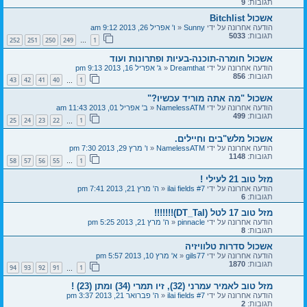
תגובות:
9
אשכול Bitchlist
הודעה אחרונה על ידי
Sunny
«
ו' אפריל 26, 2013 9:12 am
תגובות:
5033
252
251
250
249
1
…
אשכול חומרה-תוכנה-בעיות ופתרונות ועוד
הודעה אחרונה על ידי
Dreamthat
«
ג' אפריל 16, 2013 9:13 pm
תגובות:
856
43
42
41
40
1
…
אשכול "מה אתה מוריד עכשיו?"
הודעה אחרונה על ידי
NamelessATM
«
ב' אפריל 01, 2013 11:43 am
תגובות:
499
25
24
23
22
1
…
אשכול מלש"בים וחיילים.
הודעה אחרונה על ידי
NamelessATM
«
ו' מרץ 29, 2013 7:30 pm
תגובות:
1148
58
57
56
55
1
…
מזל טוב 21 לעילי !
הודעה אחרונה על ידי
ilai fields #7
«
ה' מרץ 21, 2013 7:41 pm
תגובות:
6
מזל טוב 17 לטל (DT_Tal)!!!!!!!
הודעה אחרונה על ידי
pinnacle
«
ה' מרץ 21, 2013 5:25 pm
תגובות:
8
אשכול סדרות טלוויזיה
הודעה אחרונה על ידי
gils77
«
א' מרץ 10, 2013 5:57 pm
תגובות:
1870
94
93
92
91
1
…
מזל טוב לאמיר עמרני (32), זיו תמרי (34) ומתן (23) !
הודעה אחרונה על ידי
ilai fields #7
«
ה' פברואר 21, 2013 3:37 pm
תגובות:
2