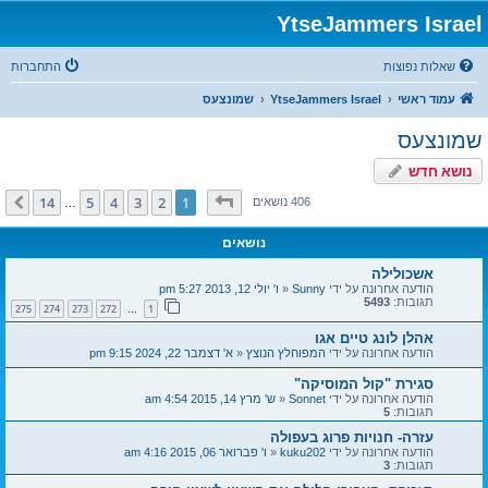
YtseJammers Israel
שאלות נפוצות
התחברות
עמוד ראשי
YtseJammers Israel
שמונצעס
שמונצעס
נושא חדש
דף
1
מתוך
14
14
5
4
3
2
1
הבא
406 נושאים
…
נושאים
אשכולילה
הודעה אחרונה על ידי
Sunny
«
ו' יולי 12, 2013 5:27 pm
תגובות:
5493
275
274
273
272
1
…
אהלן לונג טיים אגו
הודעה אחרונה על ידי
המפוחלץ הנוצץ
«
א' דצמבר 22, 2024 9:15 pm
סגירת "קול המוסיקה"
הודעה אחרונה על ידי
Sonnet
«
ש' מרץ 14, 2015 4:54 am
תגובות:
5
עזרה- חנויות פרוג בעפולה
הודעה אחרונה על ידי
kuku202
«
ו' פברואר 06, 2015 4:16 am
תגובות:
3