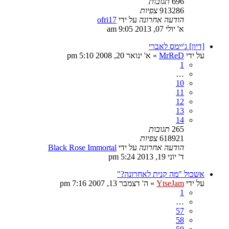
696
תגובות
913286
צפיות
הודעה אחרונה
על ידי
ofri17
א' יולי 07, 2013 9:05 am
[דיון] ג'יימס לאברי
על ידי
MrReD
»
א' ינואר 20, 2008 5:10 pm
1
…
10
11
12
13
14
265
תגובות
618921
צפיות
הודעה אחרונה
על ידי
Black Rose Immortal
ד' יוני 19, 2013 5:24 pm
אשכול "מה קנית לאחרונה?"
על ידי
YtseJam
»
ה' דצמבר 13, 2007 7:16 pm
1
…
57
58