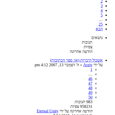
2
3
4
5
…
25
הבא
נושאים
תגובות
צפיות
הודעה אחרונה
אשכול היכרות (או: ספר הכתובות)
על ידי
Arziv
»
ה' דצמבר 13, 2007 4:12 pm
1
…
46
47
48
49
50
983
תגובות
958231
צפיות
הודעה אחרונה
על ידי
Eternal Unity