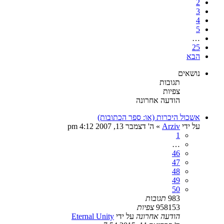
2
3
4
5
…
25
הבא
נושאים
תגובות
צפיות
הודעה אחרונה
אשכול היכרות (או: ספר הכתובות)
על ידי
Arziv
»
ה' דצמבר 13, 2007 4:12 pm
1
…
46
47
48
49
50
983
תגובות
958153
צפיות
הודעה אחרונה
על ידי
Eternal Unity