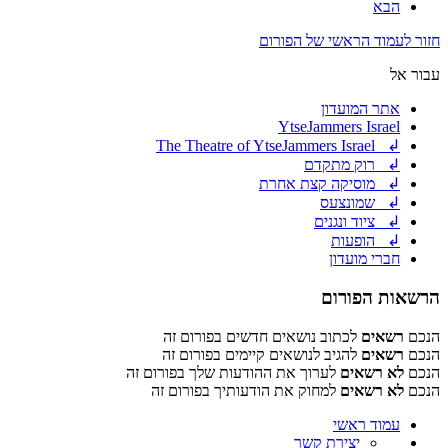
הבא
חזור לעמוד הראשי של הפורום
עבור אל
אתר המועדון
YtseJammers Israel
↲ The Theatre of YtseJammers Israel
↲ רוק מתקדם
↲ מוסיקה קצת אחרת
↲ שמונצעס
↲ ציוד ונגנים
↲ הופעות
חברי מועדון
הרשאות הפורום
הנכם
רשאים
לכתוב נושאים חדשים בפורום זה
הנכם
רשאים
להגיב לנושאים קיימים בפורום זה
הנכם
לא רשאים
לערוך את ההודעות שלך בפורום זה
הנכם
לא רשאים
למחוק את הודעותיך בפורום זה
עמוד ראשי
יצירת קשר