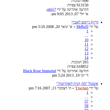
696
תגובות
913150
צפיות
הודעה אחרונה
על ידי
ofri17
א' יולי 07, 2013 9:05 am
[דיון] ג'יימס לאברי
על ידי
MrReD
»
א' ינואר 20, 2008 5:10 pm
1
…
10
11
12
13
14
265
תגובות
618852
צפיות
הודעה אחרונה
על ידי
Black Rose Immortal
ד' יוני 19, 2013 5:24 pm
אשכול "מה קנית לאחרונה?"
על ידי
YtseJam
»
ה' דצמבר 13, 2007 7:16 pm
1
…
57
58