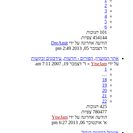
1
2
3
4
5
6
101
תגובות
454144
צפיות
הודעה אחרונה
על ידי
DreAmit
ה' דצמבר 05, 2013 2:49 pm
אתר המועדון, הפורום - חדשות, עידכונים ובקשות
על ידי
YtseJam
»
ד' דצמבר 19, 2007 7:11 am
1
…
18
19
20
21
22
425
תגובות
780477
צפיות
הודעה אחרונה
על ידי
YtseJam
א' אוקטובר 06, 2013 6:27 pm
אשכול הדיונים הגדול