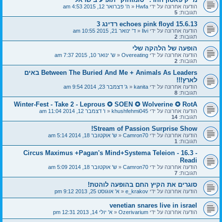
הודעה אחרונה על ידי
Hwfa
«
ה' פברואר 12, 2015 4:53 am
תגובות:
5
echoes pink floyd 15.6.13 רדינג 3
הודעה אחרונה על ידי
Ilvi
«
ד' ינואר 21, 2015 10:55 am
תגובות:
2
הופעה של הלהקה שלי
הודעה אחרונה על ידי
Overeating
«
ש' ינואר 10, 2015 7:37 am
תגובות:
2
Between The Buried And Me + Animals As Leaders באים
לארץ!!!
הודעה אחרונה על ידי
kanita
«
ג' דצמבר 23, 2014 9:54 am
תגובות:
8
Winter-Fest - Take 2 - Leprous ✪ SOEN ✪ Wolverine ✪ RotA
הודעה אחרונה על ידי
khushfehmi045
«
ו' דצמבר 12, 2014 11:04 am
תגובות:
14
Stream of Passion Surprise Show!
הודעה אחרונה על ידי
Camron70
«
ש' אוקטובר 18, 2014 5:14 am
תגובות:
1
Circus Maximus +Pagan's Mind+Systema Teleion - 16.3 -
Readi
הודעה אחרונה על ידי
Camron70
«
ש' אוקטובר 18, 2014 5:09 am
תגובות:
7
סוגרים את הקיץ החם בהופעה לוהטת!
הודעה אחרונה על ידי
e_krakov
«
א' אוגוסט 25, 2013 9:12 pm
venetian snares live in israel
הודעה אחרונה על ידי
Ozerivarium
«
א' יולי 14, 2013 12:31 pm