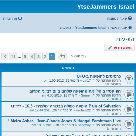
YtseJammers Israel
שאלות נפוצות
התחברות
עמוד ראשי
YtseJammers Israel
הופעות
הופעות
נושא חדש
דף
1
מתוך
11
11
5
4
3
2
1
הבא
217 נושאים
…
נושאים
כרטיסים להופעות ב-UFO
הודעה אחרונה על ידי
ofri17
«
ד' מאי 23, 2012 1:00 pm
תגובות:
10
הפיקסיז ביטלו את ההופעה שלהם ביום רביעי הקרוב
הודעה אחרונה על ידי
Sumer
«
ד' מרץ 11, 2015 4:36 am
תגובות:
7
Pain of Salvation הופעה כפולה בבכורה עולמית - 16.3 - רידינג
הודעה אחרונה על ידי
micheal22
«
ה' פברואר 26, 2015 12:44 am
תגובות:
11
Meira Asher , Jean-Claude Jones & Haggai Fershtman Live !
הודעה אחרונה על ידי
Segaboy
«
ד' פברואר 18, 2015 10:02 am
תגובות:
3
מייק פאטון חוזר: "טומוהוק" תופיע בישראל