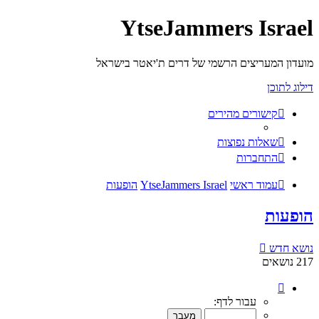
YtseJammers Israel
מועדון המעריצים הרשמי של דרים ת'יאטר בישראל
דילוג לתוכן
קישורים מהירים
שאלות נפוצות
התחברות
עמוד ראשי
YtseJammers Israel
הופעות
הופעות
נושא חדש
217 נושאים
דף
1
עבור לדף:
מתוך