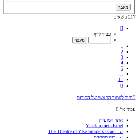
217 נושאים
דף
1
עבור לדף:
מתוך
11
1
2
3
4
5
…
11
הבא
חזור לעמוד הראשי של הפורום
עבור אל
אתר המועדון
YtseJammers Israel
↲ The Theatre of YtseJammers Israel
↲ רוק מתקדם