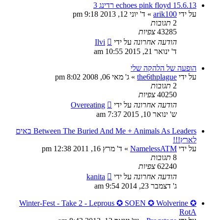
echoes pink floyd 15.6.13 רדינג 3
על ידי
arik100
»
ד' יוני 12, 2013 9:18 pm
2
תגובות
43285
צפיות
הודעה אחרונה
על ידי
Ilvi
ד' ינואר 21, 2015 10:55 am
הופעה של הלהקה שלי
על ידי
the6thplague
»
ג' מאי 06, 2008 8:02 pm
2
תגובות
40250
צפיות
הודעה אחרונה
על ידי
Overeating
ש' ינואר 10, 2015 7:37 am
Between The Buried And Me + Animals As Leaders באים
לארץ!!!
על ידי
NamelessATM
»
ד' מרץ 16, 2011 12:38 pm
8
תגובות
62240
צפיות
הודעה אחרונה
על ידי
kanita
ג' דצמבר 23, 2014 9:54 am
Winter-Fest - Take 2 - Leprous ✪ SOEN ✪ Wolverine ✪
RotA