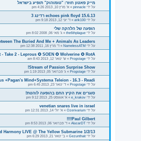
מייק פאטון חוזר: "טומוהוק" תופיע בישראל
על ידי
pinnacle
»
א' מרץ 10, 2013 4:26 pm
echoes pink floyd 15.6.13 רדינג 3
על ידי
arik100
»
ד' יוני 12, 2013 9:18 pm
הופעה של הלהקה שלי
על ידי
the6thplague
»
ג' מאי 06, 2008 8:02 pm
Between The Buried And Me + Animals As Leaders באים לארץ!
על ידי
NamelessATM
»
ד' מרץ 16, 2011 12:38 pm
t - Take 2 - Leprous ✪ SOEN ✪ Wolverine ✪ RotA
על ידי
Progstage
»
ש' ינואר 12, 2013 8:43 am
Stream of Passion Surprise Show!
על ידי
Progstage
»
ג' פברואר 05, 2013 1:19 pm
s +Pagan's Mind+Systema Teleion - 16.3 - Readi
על ידי
Progstage
»
ד' ינואר 23, 2013 6:45 pm
סוגרים את הקיץ החם בהופעה לוהטת!
על ידי
e_krakov
»
א' אוגוסט 25, 2013 9:12 pm
venetian snares live in israel
על ידי
Ozerivarium
»
א' יולי 14, 2013 12:31 pm
Paul Gilbert!!!!
על ידי
AlucarDT
»
ד' פברואר 06, 2013 8:53 pm
ted Harmony LIVE @ The Yellow Submarine 1/2/13
על ידי
Gezunthait
»
ב' ינואר 21, 2013 6:29 pm