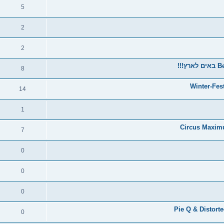
5
2
2
!!
8
Winter-Fes
14
1
Circus Maximu
7
0
0
0
Pie Q & Distor
0