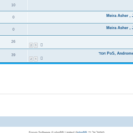
10
Meira Asher ,
0
Meira Asher ,
0
26
2
1
39
2
1
מופעל על ידי
phpBB
® Forum Software © phpBB Limited