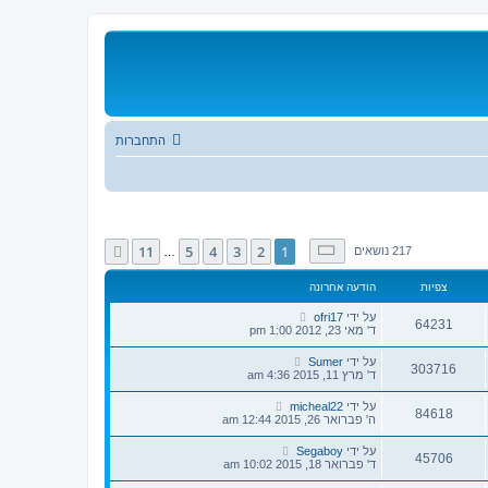
התחברות
דף
1
מתוך
11
11
5
4
3
2
1
הבא
217 נושאים
…
צפיות
הודעה אחרונה
על ידי
ofri17
64231
ד' מאי 23, 2012 1:00 pm
על ידי
Sumer
303716
ד' מרץ 11, 2015 4:36 am
על ידי
micheal22
84618
ה' פברואר 26, 2015 12:44 am
על ידי
Segaboy
45706
ד' פברואר 18, 2015 10:02 am