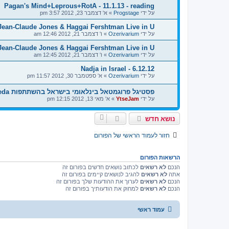
Pagan's Mind+Leprous+RotA - 11.1.13 - reading
על ידי
Progstage
»
א' דצמבר 23, 2012 3:57 pm
 Jean-Claude Jones & Haggai Fershtman Live in U
על ידי
Ozerivarium
»
ו' דצמבר 21, 2012 12:46 am
 Jean-Claude Jones & Haggai Fershtman Live in U
על ידי
Ozerivarium
»
ו' דצמבר 21, 2012 12:45 am
Nadja in Israel - 6.12.12
על ידי
Ozerivarium
»
א' ספטמבר 30, 2012 11:57 pm
פסטיגל פרוגמטאל בינלאומי בישראל בהשתתפות PoS, Andromeda ועוד
על ידי
YtseJam
»
א' מאי 13, 2012 12:15 pm
נושא חדש
חזור לעמוד הראשי של הפורום
הרשאות הפורום
הנכם
לא רשאים
לכתוב נושאים חדשים בפורום זה
אתה
לא רשאים
להגיב לנושאים קיימים בפורום זה
הנכם
לא רשאים
לערוך את ההודעות שלך בפורום זה
הנכם
לא רשאים
למחוק את הודעותיך בפורום זה
עמוד ראשי