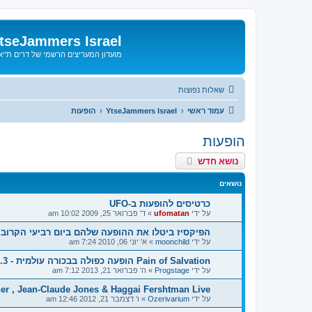
tseJammers Israel
מועדון המעריצים הרשמי של דרים ת'י
שאלות נפוצות
עמוד ראשי
YtseJammers Israel
הופעות
הופעות
נושא חדש
נושאים
כרטיסים להופעות ב-UFO
על ידי
ufomatan
»
ד' פברואר 25, 2009 10:02 am
הפיקסיז ביטלו את ההופעה שלהם ביום רביעי הקרוב
על ידי
moonchild
»
א' יוני 06, 2010 7:24 am
Pain of Salvation הופעה כפולה בבכורה עולמית - 16.3 - רידינג
על ידי
Progstage
»
ה' פברואר 21, 2013 7:12 am
er , Jean-Claude Jones & Haggai Fershtman Live !
על ידי
Ozerivarium
»
ו' דצמבר 21, 2012 12:46 am