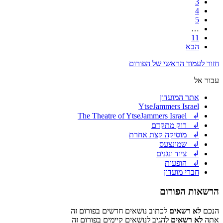
3
4
5
…
11
הבא
חזור לעמוד הראשי של הפורום
עבור אל
אתר המועדון
YtseJammers Israel
↲ The Theatre of YtseJammers Israel
↲ רוק מתקדם
↲ מוסיקה קצת אחרת
↲ שמונצעס
↲ ציוד ונגנים
↲ הופעות
חברי מועדון
הרשאות הפורום
הנכם
לא רשאים
לכתוב נושאים חדשים בפורום זה
אתה
לא רשאים
להגיב לנושאים קיימים בפורום זה