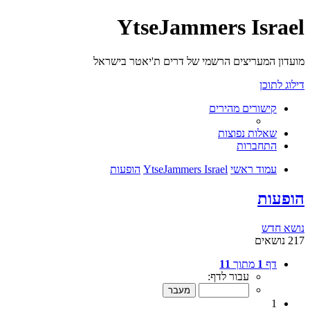
YtseJammers Israel
מועדון המעריצים הרשמי של דרים ת'יאטר בישראל
דילוג לתוכן
קישורים מהירים
שאלות נפוצות
התחברות
עמוד ראשי
YtseJammers Israel
הופעות
הופעות
נושא חדש
217 נושאים
דף
1
מתוך
11
עבור לדף:
1