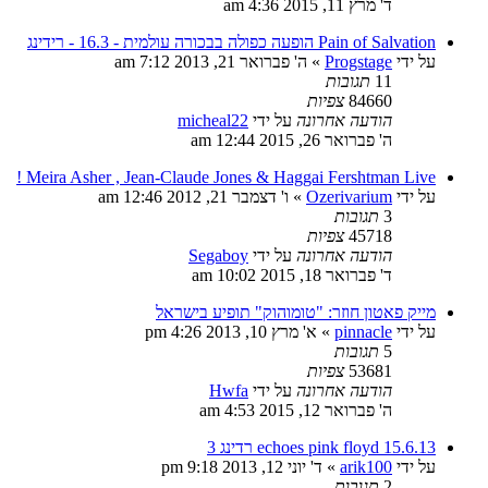
ד' מרץ 11, 2015 4:36 am
Pain of Salvation הופעה כפולה בבכורה עולמית - 16.3 - רידינג
על ידי
Progstage
»
ה' פברואר 21, 2013 7:12 am
11
תגובות
84660
צפיות
הודעה אחרונה
על ידי
micheal22
ה' פברואר 26, 2015 12:44 am
Meira Asher , Jean-Claude Jones & Haggai Fershtman Live !
על ידי
Ozerivarium
»
ו' דצמבר 21, 2012 12:46 am
3
תגובות
45718
צפיות
הודעה אחרונה
על ידי
Segaboy
ד' פברואר 18, 2015 10:02 am
מייק פאטון חוזר: "טומוהוק" תופיע בישראל
על ידי
pinnacle
»
א' מרץ 10, 2013 4:26 pm
5
תגובות
53681
צפיות
הודעה אחרונה
על ידי
Hwfa
ה' פברואר 12, 2015 4:53 am
echoes pink floyd 15.6.13 רדינג 3
על ידי
arik100
»
ד' יוני 12, 2013 9:18 pm
2
תגובות