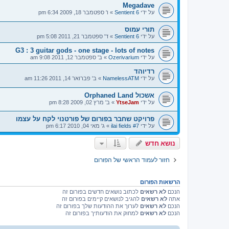
Megadave
על ידי
Sentient 6
»
ו' ספטמבר 18, 2009 6:34 pm
תורי עמוס
על ידי
Sentient 6
»
ד' ספטמבר 21, 2011 5:08 pm
G3 : 3 guitar gods - one stage - lots of notes
על ידי
Ozerivarium
»
ב' ספטמבר 12, 2011 9:08 am
רדיוהד
על ידי
NamelessATM
»
ב' פברואר 14, 2011 11:26 am
אשכול Orphaned Land
על ידי
YtseJam
»
ב' מרץ 02, 2009 8:28 pm
פרויקט שחבר בפורום של פורטנוי לקח על עצמו
על ידי
ilai fields #7
»
ג' מאי 04, 2010 6:17 pm
נושא חדש
חזור לעמוד הראשי של הפורום
הרשאות הפורום
הנכם
לא רשאים
לכתוב נושאים חדשים בפורום זה
אתה
לא רשאים
להגיב לנושאים קיימים בפורום זה
הנכם
לא רשאים
לערוך את ההודעות שלך בפורום זה
הנכם
לא רשאים
למחוק את הודעותיך בפורום זה