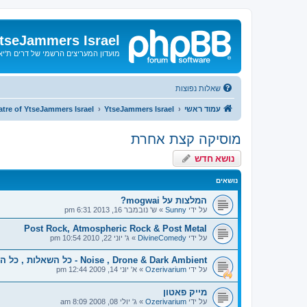
tseJammers Israel
מועדון המעריצים הרשמי של דרים ת'י
שאלות נפוצות
עמוד ראשי
YtseJammers Israel
tre of YtseJammers Israel
מוסיקה קצת אחרת
נושא חדש
נושאים
המלצות על mogwai?
על ידי
Sunny
»
ש' נובמבר 16, 2013 6:31 pm
Post Rock, Atmospheric Rock & Post Metal
על ידי
DivineComedy
»
ג' יוני 22, 2010 10:54 pm
Noise , Drone & Dark Ambient - כל השאלות , כל התשובות !
על ידי
Ozerivarium
»
א' יוני 14, 2009 12:44 pm
מייק פאטון
על ידי
Ozerivarium
»
ג' יולי 08, 2008 8:09 am