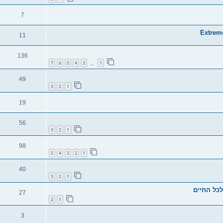
7
Extrem
11
136
7
6
5
4
3
1
…
49
3
2
1
19
56
3
2
1
98
5
4
3
2
1
40
3
2
1
27
2
1
3