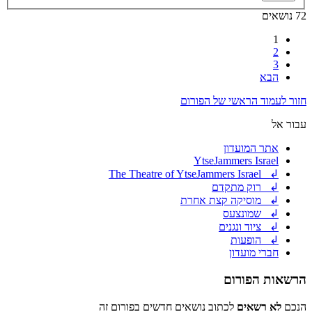
72 נושאים
1
2
3
הבא
חזור לעמוד הראשי של הפורום
עבור אל
אתר המועדון
YtseJammers Israel
↲ The Theatre of YtseJammers Israel
↲ רוק מתקדם
↲ מוסיקה קצת אחרת
↲ שמונצעס
↲ ציוד ונגנים
↲ הופעות
חברי מועדון
הרשאות הפורום
הנכם
לא רשאים
לכתוב נושאים חדשים בפורום זה