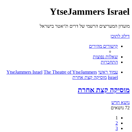
YtseJammers Israel
מועדון המעריצים הרשמי של דרים ת'יאטר בישראל
דילוג לתוכן
קישורים מהירים
שאלות נפוצות
התחברות
עמוד ראשי
The Theatre of YtseJammers
YtseJammers Israel
Israel
מוסיקה קצת אחרת
מוסיקה קצת אחרת
נושא חדש
72 נושאים
1
2
3