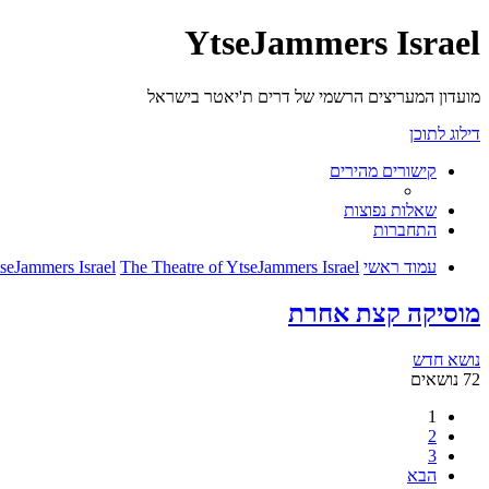
YtseJammers Israel
מועדון המעריצים הרשמי של דרים ת'יאטר בישראל
דילוג לתוכן
קישורים מהירים
שאלות נפוצות
התחברות
עמוד ראשי
The Theatre of YtseJammers Israel
seJammers Israel
מוסיקה קצת אחרת
נושא חדש
72 נושאים
1
2
3
הבא