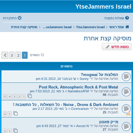
YtseJammers Israel
שאלות נפוצות
התחברות
עמוד ראשי
YtseJammers Israel
The Theatre of YtseJammers Israel
מוסיקה קצת אחרת
מוסיקה קצת אחרת
נושא חדש
3
2
1
הבא
72 נושאים
נושאים
המלצות על mogwai?
הודעה אחרונה על ידי
Sunny
«
ש' נובמבר 16, 2013 6:31 pm
Post Rock, Atmospheric Rock & Post Metal
הודעה אחרונה על ידי
NamelessATM
«
ג' מאי 21, 2013 7:53 pm
תגובות:
98
5
4
3
2
1
Noise , Drone & Dark Ambient - כל השאלות , כל התשובות !
הודעה אחרונה על ידי
Ozerivarium
«
ב' מאי 20, 2013 2:17 pm
תגובות:
25
2
1
מייק פאטון
הודעה אחרונה על ידי
Axxon N
«
א' ינואר 27, 2013 6:43 pm
תגובות:
27
2
1