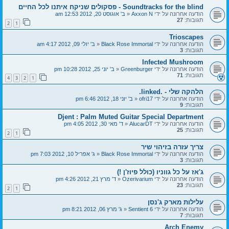
Soundtracks for the blind - פסקולים שניקח איתנו לכל החיים
הודעה אחרונה על ידי
Axxon N
«
ב' אוגוסט 20, 2012 12:53 am
תגובות:
27
2
1
Trioscapes
הודעה אחרונה על ידי
Black Rose Immortal
«
ב' יולי 09, 2012 4:17 am
תגובות:
3
Infected Mushroom
הודעה אחרונה על ידי
Greenburger
«
ב' יוני 25, 2012 10:28 pm
תגובות:
71
4
3
2
1
הלהקה שלי - .linked.
הודעה אחרונה על ידי
ofri17
«
ב' יוני 18, 2012 6:46 pm
תגובות:
9
Djent : Palm Muted Guitar Special Department
הודעה אחרונה על ידי
AlucarDT
«
ד' מאי 30, 2012 4:05 pm
תגובות:
25
2
1
צריך עזרה בזיהוי שיר
הודעה אחרונה על ידי
Black Rose Immortal
«
ג' אפריל 10, 2012 7:03 pm
תגובות:
3
ג'אז על כל גווניו (כולל פיוז'ן !)
הודעה אחרונה על ידי
Ozerivarium
«
ד' מרץ 21, 2012 4:26 pm
תגובות:
23
2
1
עלילות מארק ג'נסן
הודעה אחרונה על ידי
Sentient 6
«
ג' מרץ 06, 2012 8:21 pm
תגובות:
7
Arch Enemy