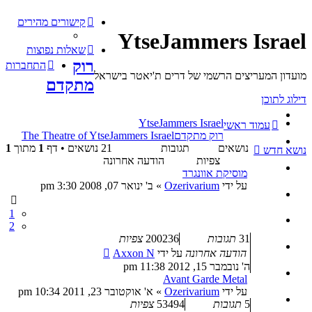
קישורים מהירים
YtseJammers Israel
שאלות נפוצות
רוק
התחברות
מועדון המעריצים הרשמי של דרים ת'יאטר בישראל
מתקדם
דילוג לתוכן
YtseJammers Israel
עמוד ראשי
רוק מתקדם
The Theatre of YtseJammers Israel
נושאים
תגובות
21 נושאים • דף
1
מתוך
1
נושא חדש
צפיות
הודעה אחרונה
מוסיקת אוונגרד
על ידי
Ozerivarium
»
ב' ינואר 07, 2008 3:30 pm
1
2
31
תגובות
200236
צפיות
הודעה אחרונה
על ידי
Axxon N
ה' נובמבר 15, 2012 11:38 pm
Avant Garde Metal
על ידי
Ozerivarium
»
א' אוקטובר 23, 2011 10:34 pm
5
תגובות
53494
צפיות