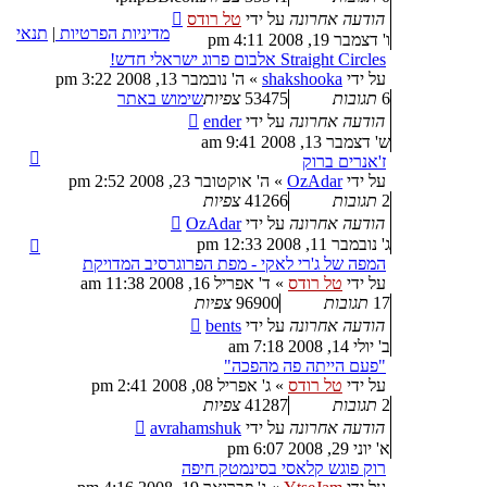
הודעה אחרונה
על ידי
טל רודס
מדיניות הפרטיות
|
תנאי
ו' דצמבר 19, 2008 4:11 pm
Straight Circles אלבום פרוג ישראלי חדש!
על ידי
shakshooka
»
ה' נובמבר 13, 2008 3:22 pm
6
תגובות
53475
צפיות
שימוש באתר
הודעה אחרונה
על ידי
ender
ש' דצמבר 13, 2008 9:41 am
ז'אנרים ברוק
על ידי
OzAdar
»
ה' אוקטובר 23, 2008 2:52 pm
2
תגובות
41266
צפיות
הודעה אחרונה
על ידי
OzAdar
ג' נובמבר 11, 2008 12:33 pm
המפה של ג'רי לאקי - מפת הפרוגרסיב המדויקת
על ידי
טל רודס
»
ד' אפריל 16, 2008 11:38 am
17
תגובות
96900
צפיות
הודעה אחרונה
על ידי
bents
ב' יולי 14, 2008 7:18 am
"פעם הייתה פה מהפכה"
על ידי
טל רודס
»
ג' אפריל 08, 2008 2:41 pm
2
תגובות
41287
צפיות
הודעה אחרונה
על ידי
avrahamshuk
א' יוני 29, 2008 6:07 pm
רוק פוגש קלאסי בסינמטק חיפה