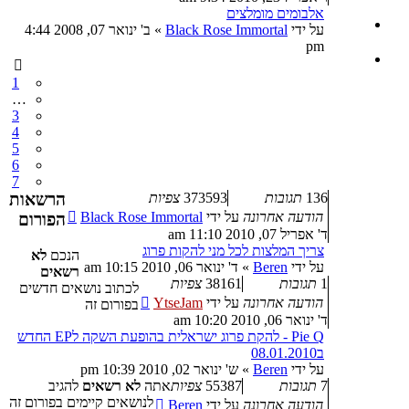
אלבומים מומלצים
על ידי
Black Rose Immortal
»
ב' ינואר 07, 2008 4:44
pm
1
…
3
4
5
6
7
136
תגובות
373593
צפיות
הרשאות
הודעה אחרונה
על ידי
Black Rose Immortal
הפורום
ד' אפריל 07, 2010 11:10 am
צריך המלצות לכל מני להקות פרוג
הנכם
לא
על ידי
Beren
»
ד' ינואר 06, 2010 10:15 am
רשאים
1
תגובות
38161
צפיות
לכתוב נושאים חדשים
הודעה אחרונה
על ידי
YtseJam
בפורום זה
ד' ינואר 06, 2010 10:20 am
Pie Q - להקת פרוג ישראלית בהופעת השקה לEP החדש
ב08.01.2010
על ידי
Beren
»
ש' ינואר 02, 2010 10:39 pm
7
תגובות
55387
צפיות
אתה
לא רשאים
להגיב
לנושאים קיימים בפורום זה
הודעה אחרונה
על ידי
Beren