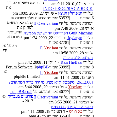
הנכם
לא רשאים
לערוך
ה' ינואר 07, 2010 9:11 am
את
INDO-PROG/RAGA ROCK
על ידי
המפוחלץ הנוצץ
»
ש' יוני 27, 2009 10:05 pm
6
תגובות
53532
צפיות
ההודעות שלך בפורום זה
הנכם
לא רשאים
הודעה אחרונה
על ידי
Ozerivarium
למחוק את
א' יוני 28, 2009 7:48 pm
הודעותיך
Guilt Machine הפרוייקט החדש של Ayreon
בפורום זה
על ידי
skydagan
»
ב' יוני 22, 2009 1:24 pm
1
תגובות
37781
צפיות
מופעל על
הודעה אחרונה
על ידי
YtseJam
ידי
א' יוני 28, 2009 10:58 am
המלצה אלבום פרוג
על ידי
RaziTheBazi
»
ו' יולי 11, 2008 3:42 pm
8
תגובות
59995
צפיות
phpBB
® Forum Software
©
הודעה אחרונה
על ידי
YtseJam
phpBB Limited
ו' יוני 12, 2009 11:51 am
[26.12.08] סינמטק ת"א מציג: מי ירה ברוק המתקדם?
על ידי
YtseJam
»
ש' דצמבר 20, 2008 5:44 am
4
תגובות
46777
צפיות
מבוסס על
phpBB.co.il -
פורומים בעברית
. ©
הודעה אחרונה
על ידי
Ozerivarium
2017 -
א' דצמבר 21, 2008 8:55 am
פסטיבל רוק מתקדם בפולין
על ידי
טל רודס
»
ו' דצמבר 19, 2008 4:11 pm
0
תגובות
35541
צפיות
phpBB.co.il.