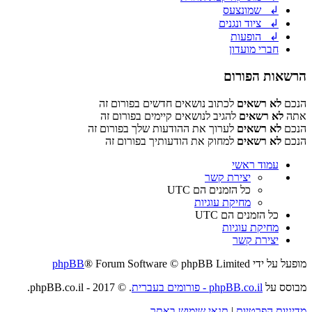
↲ שמונצעס
↲ ציוד ונגנים
↲ הופעות
חברי מועדון
הרשאות הפורום
הנכם
לא רשאים
לכתוב נושאים חדשים בפורום זה
אתה
לא רשאים
להגיב לנושאים קיימים בפורום זה
הנכם
לא רשאים
לערוך את ההודעות שלך בפורום זה
הנכם
לא רשאים
למחוק את הודעותיך בפורום זה
עמוד ראשי
יצירת קשר
כל הזמנים הם
UTC
מחיקת עוגיות
כל הזמנים הם
UTC
מחיקת עוגיות
יצירת קשר
מופעל על ידי
® Forum Software © phpBB Limited
phpBB
מבוסס על
phpBB.co.il - פורומים בעברית
. © 2017 - phpBB.co.il.
מדיניות הפרטיות
|
תנאי שימוש באתר