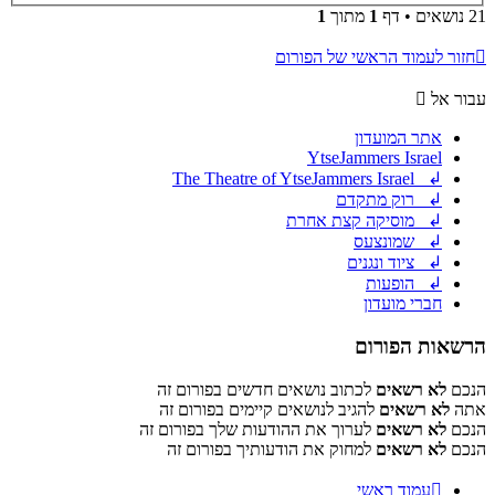
21 נושאים • דף
1
מתוך
1
חזור לעמוד הראשי של הפורום
עבור אל
אתר המועדון
YtseJammers Israel
↲ The Theatre of YtseJammers Israel
↲ רוק מתקדם
↲ מוסיקה קצת אחרת
↲ שמונצעס
↲ ציוד ונגנים
↲ הופעות
חברי מועדון
הרשאות הפורום
הנכם
לא רשאים
לכתוב נושאים חדשים בפורום זה
אתה
לא רשאים
להגיב לנושאים קיימים בפורום זה
הנכם
לא רשאים
לערוך את ההודעות שלך בפורום זה
הנכם
לא רשאים
למחוק את הודעותיך בפורום זה
עמוד ראשי