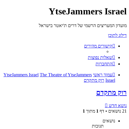
YtseJammers Israel
מועדון המעריצים הרשמי של דרים ת'יאטר בישראל
דילוג לתוכן
קישורים מהירים
שאלות נפוצות
התחברות
עמוד ראשי
The Theatre of YtseJammers
YtseJammers Israel
Israel
רוק מתקדם
רוק מתקדם
נושא חדש
21 נושאים • דף
1
מתוך
1
נושאים
תגובות