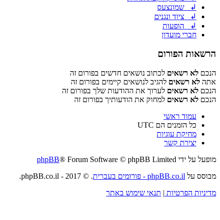
↲ שמונצעס
↲ ציוד ונגנים
↲ הופעות
חברי מועדון
הרשאות הפורום
הנכם
לא רשאים
לכתוב נושאים חדשים בפורום זה
אתה
לא רשאים
להגיב לנושאים קיימים בפורום זה
הנכם
לא רשאים
לערוך את ההודעות שלך בפורום זה
הנכם
לא רשאים
למחוק את הודעותיך בפורום זה
עמוד ראשי
כל הזמנים הם
UTC
מחיקת עוגיות
יצירת קשר
מופעל על ידי
® Forum Software © phpBB Limited
phpBB
מבוסס על
phpBB.co.il - פורומים בעברית
. © 2017 - phpBB.co.il.
מדיניות הפרטיות
|
תנאי שימוש באתר