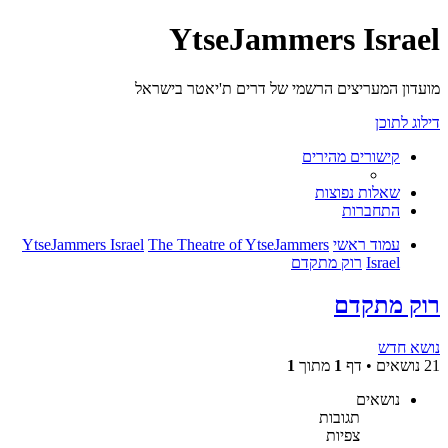
YtseJammers Israel
מועדון המעריצים הרשמי של דרים ת'יאטר בישראל
דילוג לתוכן
קישורים מהירים
שאלות נפוצות
התחברות
עמוד ראשי
The Theatre of YtseJammers
YtseJammers Israel
Israel
רוק מתקדם
רוק מתקדם
נושא חדש
21 נושאים • דף
1
מתוך
1
נושאים
תגובות
צפיות