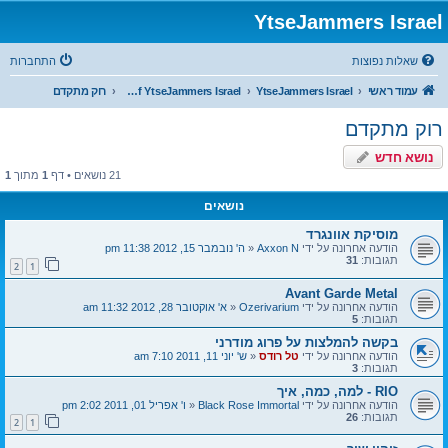
YtseJammers Israel
שאלות נפוצות
התחברות
עמוד ראשי
YtseJammers Israel
The Theatre of YtseJammers Israel
רוק מתקדם
רוק מתקדם
נושא חדש
21 נושאים • דף
1
מתוך
1
נושאים
מוסיקת אוונגרד
הודעה אחרונה על ידי
Axxon N
«
ה' נובמבר 15, 2012 11:38 pm
תגובות:
31
2
1
Avant Garde Metal
הודעה אחרונה על ידי
Ozerivarium
«
א' אוקטובר 28, 2012 11:32 am
תגובות:
5
בקשה להמלצות על פרוג מודרני
הודעה אחרונה על ידי
טל רודס
«
ש' יוני 11, 2011 7:10 am
תגובות:
3
RIO - למה, כמה, איך
הודעה אחרונה על ידי
Black Rose Immortal
«
ו' אפריל 01, 2011 2:02 pm
תגובות:
26
2
1