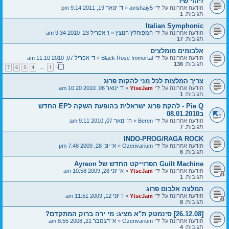
זיהוי שיר
הודעה אחרונה על ידי
avishaiy5
«
ד' ינואר 19, 2011 9:14 pm
תגובות:
1
Italian Symphonic
הודעה אחרונה על ידי
המפוחלץ הנוצץ
«
ו' אפריל 23, 2010 9:34 am
תגובות:
17
אלבומים מומלצים
הודעה אחרונה על ידי
Black Rose Immortal
«
ד' אפריל 07, 2010 11:10 am
תגובות:
136
7
6
5
4
1
…
צריך המלצות לכל מני להקות פרוג
הודעה אחרונה על ידי
YtseJam
«
ד' ינואר 06, 2010 10:20 am
תגובות:
1
Pie Q - להקת פרוג ישראלית בהופעת השקה לEP החדש
ב08.01.2010
הודעה אחרונה על ידי
Beren
«
ה' ינואר 07, 2010 9:11 am
תגובות:
7
INDO-PROG/RAGA ROCK
הודעה אחרונה על ידי
Ozerivarium
«
א' יוני 28, 2009 7:48 pm
תגובות:
6
Guilt Machine הפרוייקט החדש של Ayreon
הודעה אחרונה על ידי
YtseJam
«
א' יוני 28, 2009 10:58 am
תגובות:
1
המלצה אלבום פרוג
הודעה אחרונה על ידי
YtseJam
«
ו' יוני 12, 2009 11:51 am
תגובות:
8
[26.12.08] סינמטק ת"א מציג: מי ירה ברוק המתקדם?
הודעה אחרונה על ידי
Ozerivarium
«
א' דצמבר 21, 2008 8:55 am
תגובות:
4