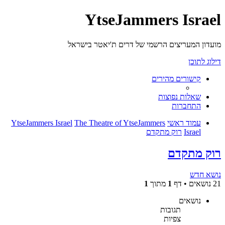
YtseJammers Israel
מועדון המעריצים הרשמי של דרים ת'יאטר בישראל
דילוג לתוכן
קישורים מהירים
שאלות נפוצות
התחברות
עמוד ראשי
The Theatre of YtseJammers
YtseJammers Israel
Israel
רוק מתקדם
רוק מתקדם
נושא חדש
21 נושאים • דף
1
מתוך
1
נושאים
תגובות
צפיות