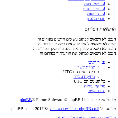
↲ שמונצעס
↲ ציוד ונגנים
↲ הופעות
חברי מועדון
הרשאות הפורום
הנכם
לא רשאים
לכתוב נושאים חדשים בפורום זה
אתה
לא רשאים
להגיב לנושאים קיימים בפורום זה
הנכם
לא רשאים
לערוך את ההודעות שלך בפורום זה
הנכם
לא רשאים
למחוק את הודעותיך בפורום זה
עמוד ראשי
יצירת קשר
כל הזמנים הם
UTC
מחיקת עוגיות
כל הזמנים הם
UTC
מחיקת עוגיות
יצירת קשר
מופעל על ידי
® Forum Software © phpBB Limited
phpBB
מבוסס על
phpBB.co.il - פורומים בעברית
. © 2017 - phpBB.co.il.
מדיניות הפרטיות
|
תנאי שימוש באתר