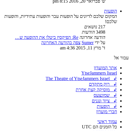
ש' פברואר 20, 2016 8:15 pm
הופעות
המקום שלכם לדיונים על הופעות עבר והופעות עתידיות, והופעות
שלכם!
217
נושאים
3498
הודעות
הודעה אחרונה
Re: הפיקסיז ביטלו את ההופעה ש…
על ידי
Sumer
צפה בהודעה האחרונה
ד' מרץ 11, 2015 4:36 am
עבור אל
אתר המועדון
YtseJammers Israel
↲ The Theatre of YtseJammers Israel
↲ רוק מתקדם
↲ מוסיקה קצת אחרת
↲ שמונצעס
↲ ציוד ונגנים
↲ הופעות
חברי מועדון
עמוד ראשי
כל הזמנים הם
UTC