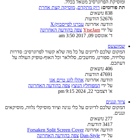
ומוסיקת הפרוגרסיב מטאל בכלל.
תת פורומים:
רוק מתקדם
,
מוסיקה קצת אחרת
838
נושאים
52676
הודעות
הודעה אחרונה
עברנו לפייסבוק/X
על ידי
YtseJam
צפה בהודעה האחרונה
ד' אוגוסט 09, 2017 3:50 am
שמונצעס
המקום שלכם לדיונים על כל מה שלא קשור לפרוגרסיב: סדרות
טלויזיה, ספורט, מחשבים, סלולאר וכל האוף-טופיק העולה על
דעתכם.
406
נושאים
47691
הודעות
הודעה אחרונה
אהלן לונג טיים אגו
על ידי
המפוחלץ הנוצץ
צפה בהודעה האחרונה
א' דצמבר 22, 2024 9:15 pm
ציוד ונגנים
המקום שלכם לדיונים על כלי נגינה וציוד מוסיקלי נלווה, מוסיקאים
ונגנים.
277
נושאים
3417
הודעות
הודעה אחרונה
Forsaken Split Screen Cover
על ידי
Dan-Style
צפה בהודעה האחרונה