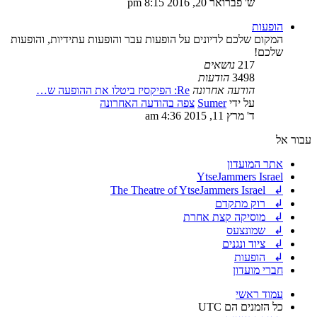
ש' פברואר 20, 2016 8:15 pm
הופעות
המקום שלכם לדיונים על הופעות עבר והופעות עתידיות, והופעות
שלכם!
217
נושאים
3498
הודעות
הודעה אחרונה
Re: הפיקסיז ביטלו את ההופעה ש…
על ידי
Sumer
צפה בהודעה האחרונה
ד' מרץ 11, 2015 4:36 am
עבור אל
אתר המועדון
YtseJammers Israel
↲ The Theatre of YtseJammers Israel
↲ רוק מתקדם
↲ מוסיקה קצת אחרת
↲ שמונצעס
↲ ציוד ונגנים
↲ הופעות
חברי מועדון
עמוד ראשי
כל הזמנים הם
UTC