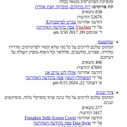
ומוסיקת הפרוגרסיב מטאל בכלל.
תת פורומים:
רוק מתקדם
,
מוסיקה קצת אחרת
838
נושאים
52676
הודעות
הודעה אחרונה
עברנו לפייסבוק/X
על ידי
YtseJam
צפה בהודעה האחרונה
ד' אוגוסט 09, 2017 3:50 am
שמונצעס
המקום שלכם לדיונים על כל מה שלא קשור לפרוגרסיב: סדרות
טלויזיה, ספורט, מחשבים, סלולאר וכל האוף-טופיק העולה על
דעתכם.
406
נושאים
47691
הודעות
הודעה אחרונה
אהלן לונג טיים אגו
על ידי
המפוחלץ הנוצץ
צפה בהודעה האחרונה
א' דצמבר 22, 2024 9:15 pm
ציוד ונגנים
המקום שלכם לדיונים על כלי נגינה וציוד מוסיקלי נלווה, מוסיקאים
ונגנים.
277
נושאים
3417
הודעות
הודעה אחרונה
Forsaken Split Screen Cover
על ידי
Dan-Style
צפה בהודעה האחרונה