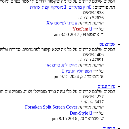
המקום שלכם לדיונים על כל מה שקשור לדרים ת'יאטר בפרט ומוסיק
תת פורומים:
רוק מתקדם
,
מוסיקה קצת אחרת
838
נושאים
52676
הודעות
הודעה אחרונה
עברנו לפייסבוק/X
צפה
על ידי
YtseJam
בהודעה
ד' אוגוסט 09, 2017 3:50 am
האחרונה
שמונצעס
המקום שלכם לדיונים על כל מה שלא קשור לפרוגרסיב: סדרות טלויז
406
נושאים
47691
הודעות
הודעה אחרונה
אהלן לונג טיים אגו
צפה
על ידי
המפוחלץ הנוצץ
בהודעה
א' דצמבר 22, 2024 9:15 pm
האחרונה
ציוד ונגנים
המקום שלכם לדיונים על כלי נגינה וציוד מוסיקלי נלווה, מוסיקאים ונג
277
נושאים
3417
הודעות
הודעה אחרונה
Forsaken Split Screen Cover
צפה
על ידי
Dan-Style
בהודעה
ש' פברואר 20, 2016 8:15 pm
האחרונה
הופעות