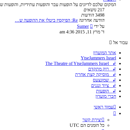
המקום שלכם לדיונים על הופעות עבר והופעות עתידיות, והופעות ש
217
נושאים
3498
הודעות
הודעה אחרונה
Re: הפיקסיז ביטלו את ההופעה ש…
צפה
על ידי
Sumer
בהודעה
ד' מרץ 11, 2015 4:36 am
האחרונה
עבור אל
אתר המועדון
YtseJammers Israel
↲ The Theatre of YtseJammers Israel
↲ רוק מתקדם
↲ מוסיקה קצת אחרת
↲ שמונצעס
↲ ציוד ונגנים
↲ הופעות
חברי מועדון
עמוד ראשי
יצירת קשר
כל הזמנים הם
UTC