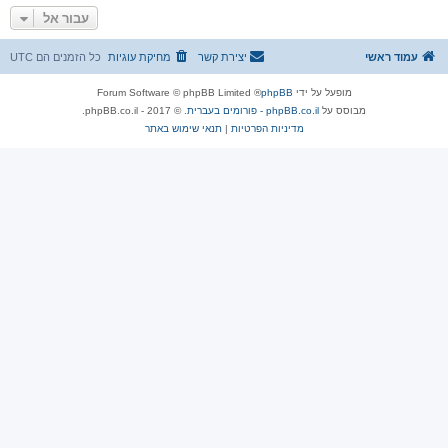
עבור אל
עמוד ראשי
יצירת קשר
מחיקת עוגיות
כל הזמנים הם
UTC
מופעל על ידי
phpBB
® Forum Software © phpBB Limited
מבוסס על
phpBB.co.il - פורומים בעברית
. © 2017 - phpBB.co.il.
מדיניות הפרטיות
|
תנאי שימוש באתר