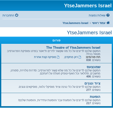
YtseJammers Israel
שאלות נפוצות
התחברות
עמוד ראשי
YtseJammers Israel
YtseJammers Israel
פורום
The Theatre of YtseJammers Israel
המקום שלכם לדיונים על כל מה שקשור לדרים ת'יאטר בפרט ומוסיקת הפרוגרסיב
מטאל בכלל.
תת פורומים:
רוק מתקדם
,
מוסיקה קצת אחרת
נושאים:
838
שמונצעס
המקום שלכם לדיונים על כל מה שלא קשור לפרוגרסיב: סדרות טלויזיה, ספורט,
מחשבים, סלולאר וכל האוף-טופיק העולה על דעתכם.
נושאים:
406
ציוד ונגנים
המקום שלכם לדיונים על כלי נגינה וציוד מוסיקלי נלווה, מוסיקאים ונגנים.
נושאים:
277
הופעות
המקום שלכם לדיונים על הופעות עבר והופעות עתידיות, והופעות שלכם!
נושאים:
217