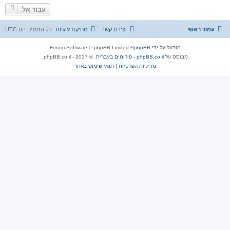
עבור אל
עמוד ראשי
יצירת קשר
מחיקת עוגיות
כל הזמנים הם
UTC
מופעל על ידי
phpBB
® Forum Software © phpBB Limited
מבוסס על
phpBB.co.il - פורומים בעברית
. © 2017 - phpBB.co.il.
מדיניות הפרטיות
|
תנאי שימוש באתר