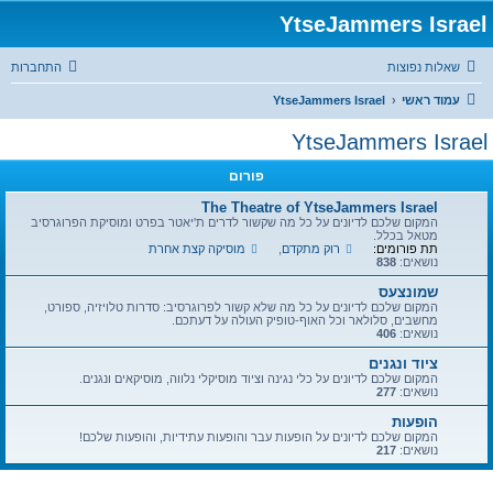
YtseJammers Israel
שאלות נפוצות
התחברות
עמוד ראשי
YtseJammers Israel
YtseJammers Israel
פורום
The Theatre of YtseJammers Israel
המקום שלכם לדיונים על כל מה שקשור לדרים ת'יאטר בפרט ומוסיקת הפרוגרסיב
מטאל בכלל.
תת פורומים:
רוק מתקדם
,
מוסיקה קצת אחרת
נושאים:
838
שמונצעס
המקום שלכם לדיונים על כל מה שלא קשור לפרוגרסיב: סדרות טלויזיה, ספורט,
מחשבים, סלולאר וכל האוף-טופיק העולה על דעתכם.
נושאים:
406
ציוד ונגנים
המקום שלכם לדיונים על כלי נגינה וציוד מוסיקלי נלווה, מוסיקאים ונגנים.
נושאים:
277
הופעות
המקום שלכם לדיונים על הופעות עבר והופעות עתידיות, והופעות שלכם!
נושאים:
217