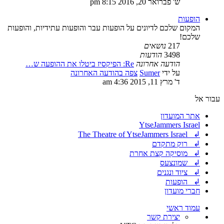
ש' פברואר 20, 2016 8:15 pm
הופעות
המקום שלכם לדיונים על הופעות עבר והופעות עתידיות, והופעות
שלכם!
217
נושאים
3498
הודעות
הודעה אחרונה
Re: הפיקסיז ביטלו את ההופעה ש…
על ידי
Sumer
צפה בהודעה האחרונה
ד' מרץ 11, 2015 4:36 am
עבור אל
אתר המועדון
YtseJammers Israel
↲ The Theatre of YtseJammers Israel
↲ רוק מתקדם
↲ מוסיקה קצת אחרת
↲ שמונצעס
↲ ציוד ונגנים
↲ הופעות
חברי מועדון
עמוד ראשי
יצירת קשר