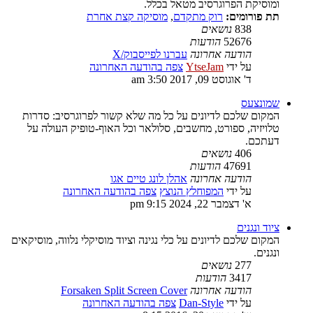
ומוסיקת הפרוגרסיב מטאל בכלל.
תת פורומים:
רוק מתקדם
,
מוסיקה קצת אחרת
838
נושאים
52676
הודעות
הודעה אחרונה
עברנו לפייסבוק/X
על ידי
YtseJam
צפה בהודעה האחרונה
ד' אוגוסט 09, 2017 3:50 am
שמונצעס
המקום שלכם לדיונים על כל מה שלא קשור לפרוגרסיב: סדרות
טלויזיה, ספורט, מחשבים, סלולאר וכל האוף-טופיק העולה על
דעתכם.
406
נושאים
47691
הודעות
הודעה אחרונה
אהלן לונג טיים אגו
על ידי
המפוחלץ הנוצץ
צפה בהודעה האחרונה
א' דצמבר 22, 2024 9:15 pm
ציוד ונגנים
המקום שלכם לדיונים על כלי נגינה וציוד מוסיקלי נלווה, מוסיקאים
ונגנים.
277
נושאים
3417
הודעות
הודעה אחרונה
Forsaken Split Screen Cover
על ידי
Dan-Style
צפה בהודעה האחרונה