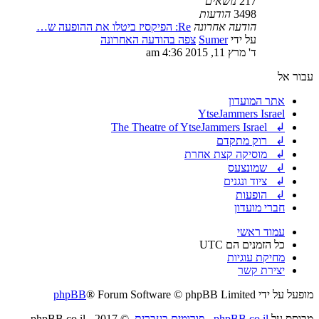
217
נושאים
3498
הודעות
הודעה אחרונה
Re: הפיקסיז ביטלו את ההופעה ש…
על ידי
Sumer
צפה בהודעה האחרונה
ד' מרץ 11, 2015 4:36 am
עבור אל
אתר המועדון
YtseJammers Israel
↲ The Theatre of YtseJammers Israel
↲ רוק מתקדם
↲ מוסיקה קצת אחרת
↲ שמונצעס
↲ ציוד ונגנים
↲ הופעות
חברי מועדון
עמוד ראשי
כל הזמנים הם
UTC
מחיקת עוגיות
יצירת קשר
מופעל על ידי
® Forum Software © phpBB Limited
phpBB
מבוסס על
phpBB.co.il - פורומים בעברית
. © 2017 - phpBB.co.il.