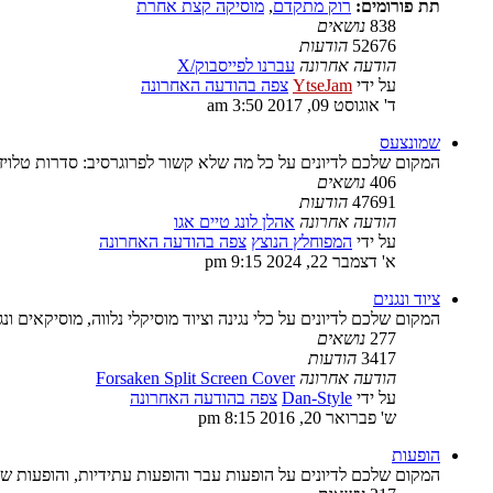
תת פורומים:
רוק מתקדם
,
מוסיקה קצת אחרת
838
נושאים
52676
הודעות
הודעה אחרונה
עברנו לפייסבוק/X
על ידי
YtseJam
צפה בהודעה האחרונה
ד' אוגוסט 09, 2017 3:50 am
שמונצעס
המקום שלכם לדיונים על כל מה שלא קשור לפרוגרסיב: סדרות טלויז
406
נושאים
47691
הודעות
הודעה אחרונה
אהלן לונג טיים אגו
על ידי
המפוחלץ הנוצץ
צפה בהודעה האחרונה
א' דצמבר 22, 2024 9:15 pm
ציוד ונגנים
המקום שלכם לדיונים על כלי נגינה וציוד מוסיקלי נלווה, מוסיקאים ונג
277
נושאים
3417
הודעות
הודעה אחרונה
Forsaken Split Screen Cover
על ידי
Dan-Style
צפה בהודעה האחרונה
ש' פברואר 20, 2016 8:15 pm
הופעות
המקום שלכם לדיונים על הופעות עבר והופעות עתידיות, והופעות ש