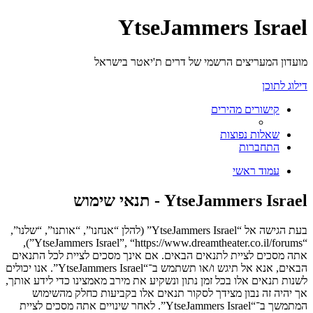
YtseJammers Israel
מועדון המעריצים הרשמי של דרים ת'יאטר בישראל
דילוג לתוכן
קישורים מהירים
שאלות נפוצות
התחברות
עמוד ראשי
YtseJammers Israel - תנאי שימוש
בעת הגישה אל “YtseJammers Israel” (להלן “אנחנו”, “אותנו”, “שלנו”,
“YtseJammers Israel”, “https://www.dreamtheater.co.il/forums”),
אתה מסכים לציית לתנאים הבאים. אם אינך מסכים לציית לכל התנאים
הבאים, אנא אל תיגש ו/או תשתמש ב־“YtseJammers Israel”. אנו יכולים
לשנות תנאים אלו בכל זמן נתון ונשקיע את מירב מאמצינו כדי לידע אותך,
אך יהיה זה נבון מצידך לסקור תנאים אלו בקביעות כחלק מהשימוש
המתמשך ב־“YtseJammers Israel”. לאחר שינויים אתה מסכים לציית