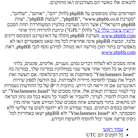
לתנאים אלו כאשר הם מעודכנים ו/או מתוקנים.
הפורומים שלנו מבוססים על phpBB (להלן “הם”, “אותם”, “שלהם”,
“מערכת phpBB”, “www.phpbb.co.il”, “קבוצת phpBB”, “צוות
phpBB הישראלי”) אשר הינה מערכת בולטיין המשוחררת תחת הסכם
“
רישיון ציבורי כללי v2
” (להלן “GPL”) וניתנת להורדה דרך אתר
www.phpbb.com
. מערכת phpBB מקלה על האינטרנט המבוסס דיונים
בלבד, קבוצת phpBB אינה אחראית לכל מה שאנו מאפשרים ו/או לא
מאפשרים בתור תוכן מורשה ו/או מנוהל. למידע נוסף לגבי phpBB, ראה:
.
www.phpbb.com
אתה מסכים לא לשלוח דברים גסים, גזעניים, אלימים, פוגעים, בלתי
חוקיים או כל חומר אחר אשר שנוי במחלוקת במדינה שלך, במדינה בה
“YtseJammers Israel” מאוחסנת או בחוק הבינלאומי. אם תעשה זאת
תוביל את עצמך לחסימה מיידית ולצמיתות, עם הודעה לספק שירות
האינטרנט אם זה יראה לנו דרוש. כתובות ה־IP של כל ההודעות נשמרות
כדי לעזור בכפיית תנאים אלו. אתה מסכים של “YtseJammers Israel” יש
את הזכות להסיר, לערוך, להעביר או לסגור כל נושא בכל זמן נתון הנראה
לנו מתאים. בתור משתמש אתה מסכים שכל המידע אשר אתה מזין
יאוחסן בבסיס הנתונים. בעוד שמידע זה לא ייחשף לשום צד שלישי ללא
הסכמתך, לא “YtseJammers Israel” ולא phpBB ישאו באחריות לכל
ניסיון פריצה אשר יכול להוסיף לחשיפת המידע.
עמוד ראשי
כל הזמנים הם
UTC