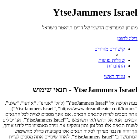
YtseJammers Israel
מועדון המעריצים הרשמי של דרים ת'יאטר בישראל
דילוג לתוכן
קישורים מהירים
שאלות נפוצות
התחברות
עמוד ראשי
YtseJammers Israel - תנאי שימוש
בעת הגישה אל “YtseJammers Israel” (להלן “אנחנו”, “אותנו”, “שלנו”,
“YtseJammers Israel”, “https://www.dreamtheater.co.il/forums”),
אתה מסכים לציית לתנאים הבאים. אם אינך מסכים לציית לכל התנאים
הבאים, אנא אל תיגש ו/או תשתמש ב־“YtseJammers Israel”. אנו יכולים
לשנות תנאים אלו בכל זמן נתון ונשקיע את מירב מאמצינו כדי לידע אותך,
אך יהיה זה נבון מצידך לסקור תנאים אלו בקביעות כחלק מהשימוש
המתמשך ב־“YtseJammers Israel”. לאחר שינויים אתה מסכים לציית