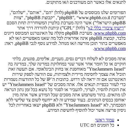
לתנאים אלו כאשר הם מעודכנים ו/או מתוקנים.
הפורומים שלנו מבוססים על phpBB (להלן “הם”, “אותם”, “שלהם”,
“מערכת phpBB”, “www.phpbb.co.il”, “קבוצת phpBB”, “צוות
phpBB הישראלי”) אשר הינה מערכת בולטיין המשוחררת תחת הסכם
“
רישיון ציבורי כללי v2
” (להלן “GPL”) וניתנת להורדה דרך אתר
www.phpbb.com
. מערכת phpBB מקלה על האינטרנט המבוסס דיונים
בלבד, קבוצת phpBB אינה אחראית לכל מה שאנו מאפשרים ו/או לא
מאפשרים בתור תוכן מורשה ו/או מנוהל. למידע נוסף לגבי phpBB, ראה:
.
www.phpbb.com
אתה מסכים לא לשלוח דברים גסים, גזעניים, אלימים, פוגעים, בלתי
חוקיים או כל חומר אחר אשר שנוי במחלוקת במדינה שלך, במדינה בה
“YtseJammers Israel” מאוחסנת או בחוק הבינלאומי. אם תעשה זאת
תוביל את עצמך לחסימה מיידית ולצמיתות, עם הודעה לספק שירות
האינטרנט אם זה יראה לנו דרוש. כתובות ה־IP של כל ההודעות נשמרות
כדי לעזור בכפיית תנאים אלו. אתה מסכים של “YtseJammers Israel” יש
את הזכות להסיר, לערוך, להעביר או לסגור כל נושא בכל זמן נתון הנראה
לנו מתאים. בתור משתמש אתה מסכים שכל המידע אשר אתה מזין
יאוחסן בבסיס הנתונים. בעוד שמידע זה לא ייחשף לשום צד שלישי ללא
הסכמתך, לא “YtseJammers Israel” ולא phpBB ישאו באחריות לכל
ניסיון פריצה אשר יכול להוסיף לחשיפת המידע.
עמוד ראשי
כל הזמנים הם
UTC